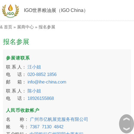
IGO世界粮油展（IGO China）
&
首页
»
展商中心
»
报名参展
报名参展
参展请联系
联 系 人：
汪小姐
电 话：
020-8852 1856
邮 箱：
info@ihe-china.com
联 系 人：
陈小姐
电 话：
18926155868
人民币收款帐户
︽
名 称：
广州市亿帆展览服务有限公司
账 号：
7367 7130 4842
︾