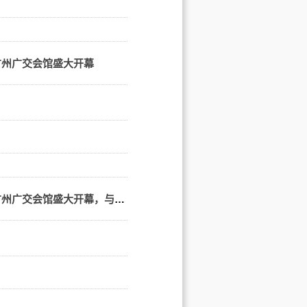
广州广交会馆盛大开幕
【广东电视台报道】第15届IGO世界粮油展在广州广交会馆盛大开幕，与第30届IHE大健康展同期举办