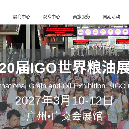
会
展商中心
观众中心
商旅服务
同期活动
20届IGO世界粮油
rnational Grain and Oil Exhibition（IG
2027年3月10-12日
广州•广交会展馆