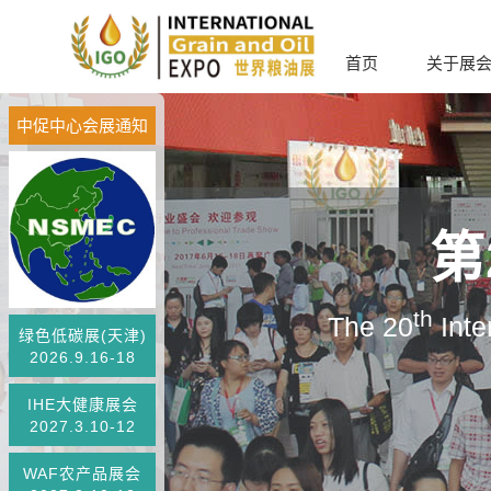
首页
关于展
中促中心会展通知
第
th
The 20
Inte
绿色低碳展(天津)
2026.9.16-18
IHE大健康展会
2027.3.10-12
WAF农产品展会