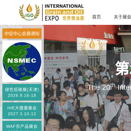
首页
关于展
中促中心会展通知
第
th
The 20
Inte
绿色低碳展(天津)
2026.9.16-18
IHE大健康展会
2027.3.10-12
WAF农产品展会