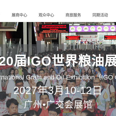
会
展商中心
观众中心
商旅服务
同期活动
20届IGO世界粮油
rnational Grain and Oil Exhibition（IG
2027年3月10-12日
广州•广交会展馆