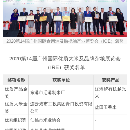
2020第14届广州国际食用油及橄榄油产业博览会（IOE）颁奖
2020第14届广州国际优质大米及品牌杂粮展览会
（IRE）获奖名单
奖项名称
获奖单位
获奖产品
优质产品金
辽港牌有机越光
东港市辽港制米厂
奖
米
优质大米金
连云港市工投集团青口投资有限
盐田玉香米
奖
公司
优秀组织奖
仙桃市米业协会
-