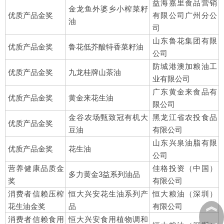
益海嘉里食品营销
金龙鱼外婆乡小榨菜籽
优质产品金奖
有限公司广州分公
油
司
山东鲁花集团有限
优质产品金奖
鲁花低芥酸特香菜籽油
公司
防城港澳加粮油工
优质产品金奖
九龙桂牌山茶油
业有限公司
广东黄金来食品有
优质产品金奖
黄金来花生油
限公司
金谷农场甄致冠有机大
黑龙江省农投食品
优质产品金奖
豆油
有限公司
山东兴泉油脂有限
优质产品金奖
花生油
公司
营养健康品质金
佳格投资（中国）
多力黄金3益系列油品
奖
有限公司
消费者信赖压榨
恒大兴安花生油系列产
恒大粮油（深圳）
︽
花生油金奖
品
有限公司
消费者信赖食用
恒大兴安食用植物调和