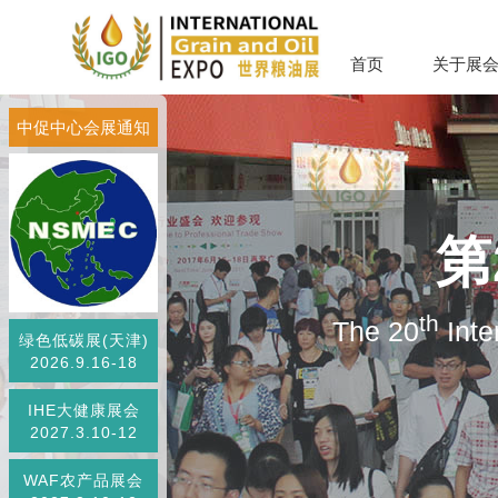
首页
关于展
中促中心会展通知
第
th
The 20
Inte
绿色低碳展(天津)
2026.9.16-18
IHE大健康展会
2027.3.10-12
WAF农产品展会