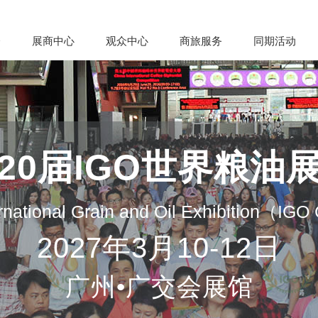
会
展商中心
观众中心
商旅服务
同期活动
20届IGO世界粮油
rnational Grain and Oil Exhibition（IG
2027年3月10-12日
广州•广交会展馆