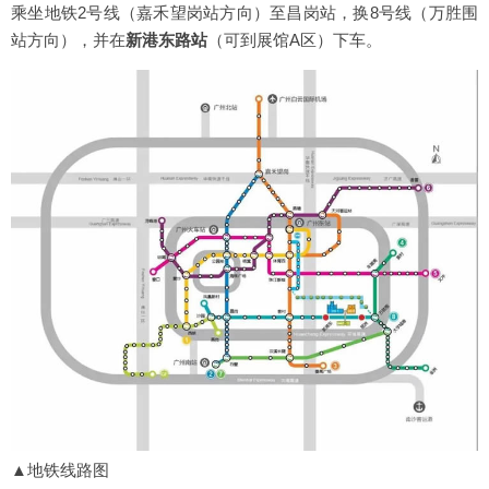
乘坐地铁2号线（嘉禾望岗站方向）至昌岗站，换8号线（万胜围
站方向），并在
新港东路站
（可到展馆A区）下车。
▲地铁线路图