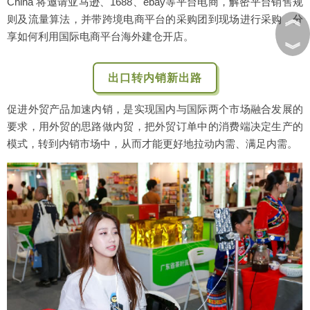
China 将邀请亚马逊、1688、ebay等平台电商，解密平台销售规
︽
则及流量算法，并带跨境电商平台的采购团到现场进行采购，分
享如何利用国际电商平台海外建仓开店。
︾
出口转内销新出路
促进外贸产品加速内销，是实现国内与国际两个市场融合发展的
要求，用外贸的思路做内贸，把外贸订单中的消费端决定生产的
模式，转到内销市场中，从而才能更好地拉动内需、满足内需。