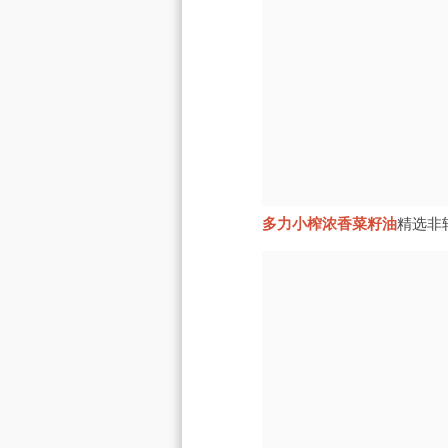
多力小榨浓香菜籽油
精选非