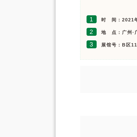
1
时 间：2021年
2
地 点：广州·
3
展馆号：B区11