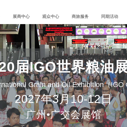
会
展商中心
观众中心
商旅服务
同期活动
20届IGO世界粮油
rnational Grain and Oil Exhibition（IG
2027年3月10-12日
广州•广交会展馆