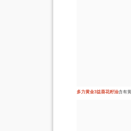
多力黄金3益葵花籽油
含有