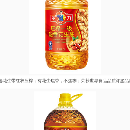
选花生带红衣压榨；有花生焦香，不焦糊；荣获世界食品品质评鉴品