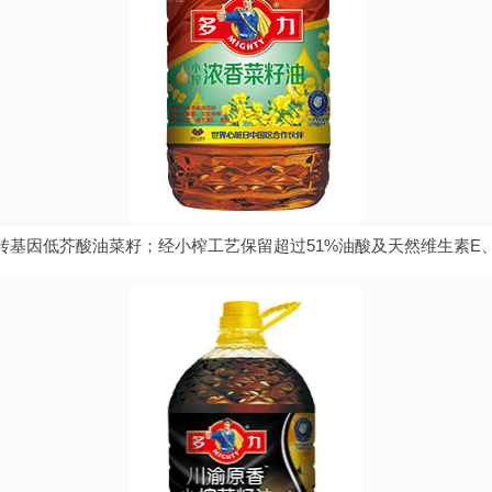
转基因低芥酸油菜籽；经小榨工艺保留超过51%油酸及天然维生素E