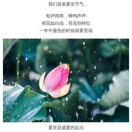
我们迎来夏至节气
蛙声阵阵，蝉鸣声声
稻花如白练，荷花别样红
一年中最热的时候就要登场
夏至是盛夏的起点