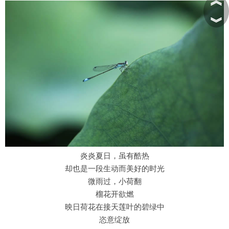
︽
︾
炎炎夏日，虽有酷热
却也是一段生动而美好的时光
微雨过，小荷翻
榴花开欲燃
映日荷花在接天莲叶的碧绿中
恣意绽放