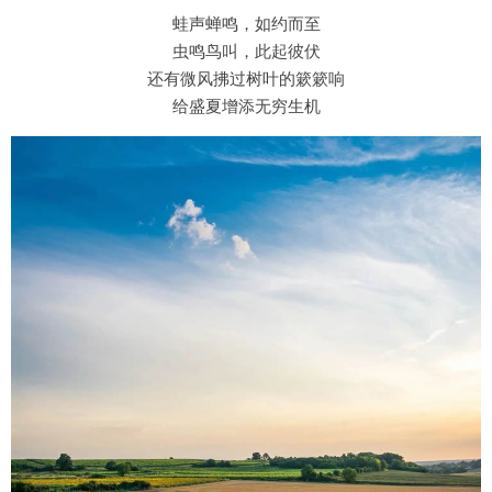
蛙声蝉鸣，如约而至
虫鸣鸟叫，此起彼伏
还有微风拂过树叶的簌簌响
给盛夏增添无穷生机