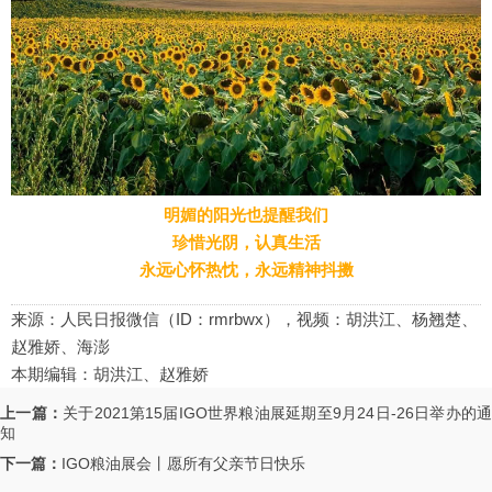
明媚的阳光也提醒我们
珍惜光阴，认真生活
永远心怀热忱，永远精神抖擞
来源：人民日报微信（ID：rmrbwx），视频：胡洪江、杨翘楚、
赵雅娇、海澎
本期编辑：胡洪江、赵雅娇
上一篇：
关于2021第15届IGO世界粮油展延期至9月24日-26日举办的通
知
下一篇：
IGO粮油展会丨愿所有父亲节日快乐