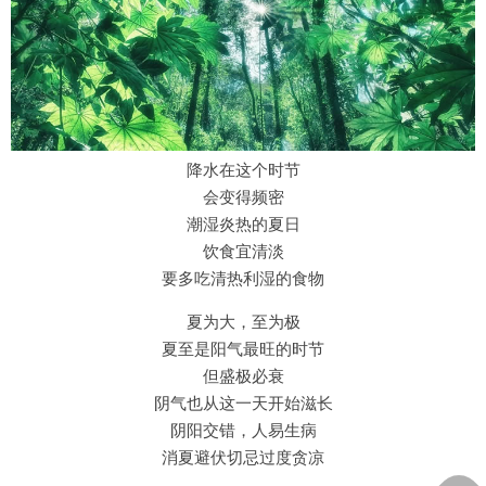
降水在这个时节
会变得频密
潮湿炎热的夏日
饮食宜清淡
要多吃清热利湿的食物
夏为大，至为极
夏至是阳气最旺的时节
但盛极必衰
阴气也从这一天开始滋长
阴阳交错，人易生病
消夏避伏切忌过度贪凉