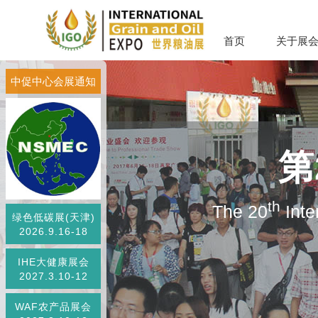
首页
关于展
中促中心会展通知
第
th
The 20
Inte
绿色低碳展(天津)
2026.9.16-18
IHE大健康展会
2027.3.10-12
WAF农产品展会