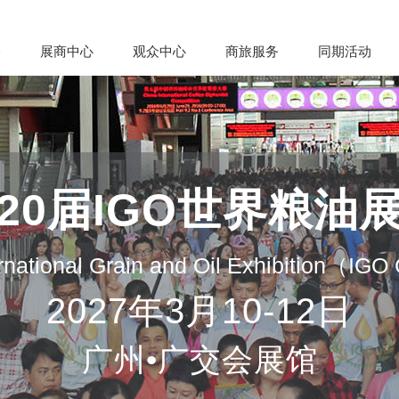
会
展商中心
观众中心
商旅服务
同期活动
20届IGO世界粮油
rnational Grain and Oil Exhibition（IG
2027年3月10-12日
广州•广交会展馆