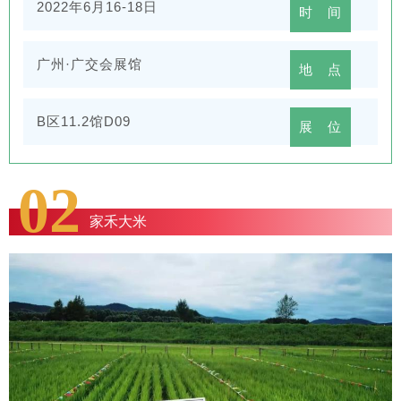
2022年6月16-18日
时 间
广州·广交会展馆
地 点
B区11.2馆D09
展 位
02
家禾大米