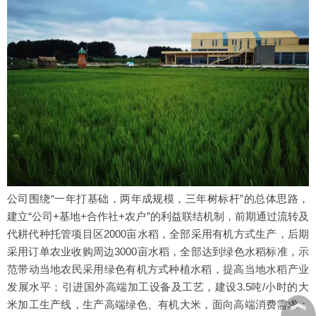
公司围绕“一年打基础，两年成规模，三年树标杆”的总体思路，
建立“公司+基地+合作社+农户”的利益联结机制，前期通过流转及
代耕代种托管项目区2000亩水稻，全部采用有机方式生产，后期
采用订单农业收购周边3000亩水稻，全部达到绿色水稻标准，示
范带动当地农民采用绿色有机方式种植水稻，提高当地水稻产业
发展水平；引进国外高端加工设备及工艺，建设3.5吨/小时的大
︽
米加工生产线，生产高端绿色、有机大米，面向高端消费需求；