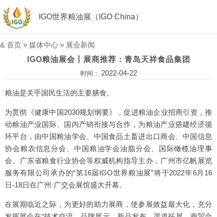
IGO世界粮油展（IGO China）
&
首页
»
媒体中心
»
展会新闻
IGO粮油展会丨展商推荐：青岛天祥食品集团
2022-04-22
时间：
粮油是关乎国民生活的主要膳食。
为贯彻《健康中国2030规划纲要》，促进粮油企业招商引资，推
动粮油产业国际、国内产销衔接与合作，为粮油产业搭建经济循
环平台，由中国粮油学会、中国食品土畜进出口商会、中国信息
协会粮农信息分会、中国粮油学会油脂分会、国际橄榄油理事
会、广东省粮食行业协会等权威机构指导主办，广州市亿帆展览
服务有限公司承办的“第16届IGO世界粮油展”将于2022年6月16
日-18日在广州·广交会展馆盛大开幕。
在展期临近之际，为更好的助力展商，使参展效益最大化，充分
发挥展会在“技术交流、品牌展示、新品发布、渠道拓展、商贸合