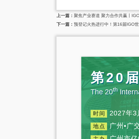
上一篇：
聚焦产业赛道 聚力合作共赢丨IG
下一篇：
预登记火热进行中！第16届IGO
第20
th
The 20
Intern
2027年3
时间
广州•广
地点
广州市亿