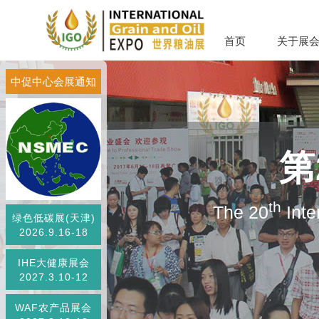
首页
关于展
中促中心会展通知
第
th
The 20
Inte
绿色低碳展(天津)
2026.9.16-18
IHE大健康展会
2027.3.10-12
WAF农产品展会