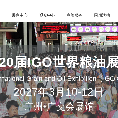
会
展商中心
观众中心
商旅服务
同期活动
20届IGO世界粮油
rnational Grain and Oil Exhibition（IG
2027年3月10-12日
广州•广交会展馆