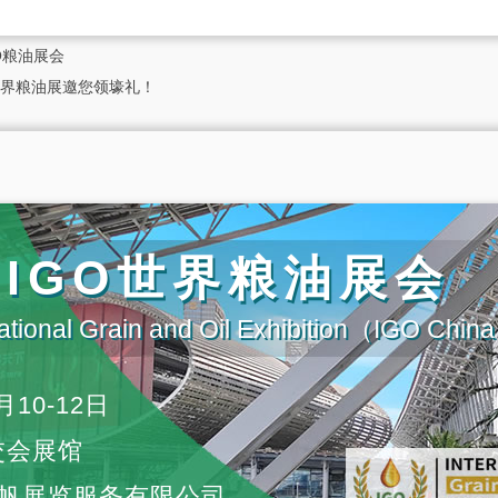
O粮油展会
世界粮油展邀您领壕礼！
届IGO世界粮油展会
ational Grain and Oil Exhibition（IGO Chi
月10-12日
交会展馆
帆展览服务有限公司