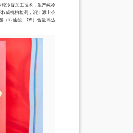
冷榨冷提加工技术，生产纯冷
经权威机构检测，汨江源山茶
酸（即油酸、Ω9）含量高达