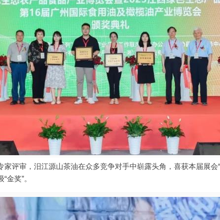
专家评审，汨江源山茶油在众多竞争对手中崭露头角，喜获本届展会“
“金奖”。