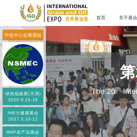
首页
关于展
中促中心会展通知
第
th
The 20
Inte
绿色低碳展(天津)
2026.9.16-18
IHE大健康展会
2027.3.10-12
WAF农产品展会