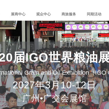
会
展商中心
观众中心
商旅服务
同期活动
20届IGO世界粮油
rnational Grain and Oil Exhibition（IG
2027年3月10-12日
广州•广交会展馆