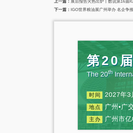
上一篇：
展后报告火热出炉丨数说第16届I
下一篇：
IGO世界粮油展广州举办 名企争
第20
th
The 20
Intern
2027年3
时间
广州•广
地点
广州市亿
主办