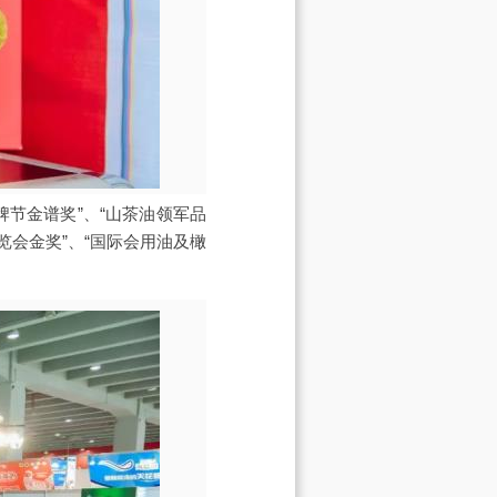
牌节金谱奖”、“山茶油领军品
览会金奖”、“国际会用油及橄