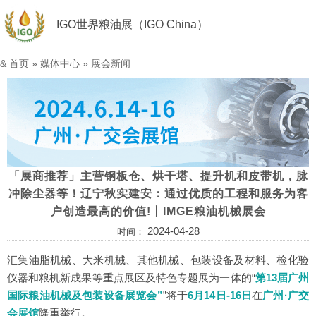
IGO世界粮油展（IGO China）
&
首页
»
媒体中心
»
展会新闻
「展商推荐」主营钢板仓、烘干塔、提升机和皮带机，脉
冲除尘器等！辽宁秋实建安：通过优质的工程和服务为客
户创造最高的价值!丨IMGE粮油机械展会
2024-04-28
时间：
汇集油脂机械、大米机械、其他机械、包装设备及材料、检化验
仪器和粮机新成果等重点展区及特色专题展为一体的“
第13届广州
国际粮油机械及包装设备展览会”
”将于
6月14日-16日
在
广州·广交
会展馆
隆重举行。