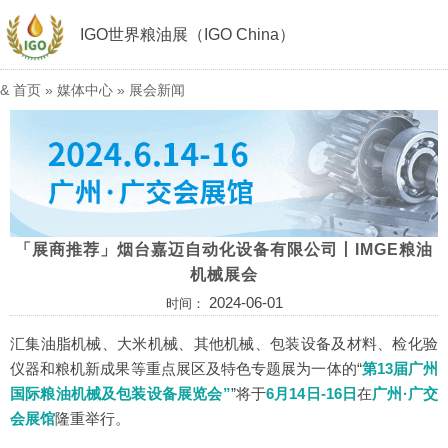
IGO世界粮油展（IGO China）
&
首页
»
媒体中心
»
展会新闻
「展商推荐」烟台嘉迈自动化设备有限公司丨IMGE粮油
机械展会
2024-06-01
时间：
汇集油脂机械、大米机械、其他机械、包装设备及材料、检化验
仪器和粮机新成果等重点展区及特色专题展为一体的“
第13届广州
国际粮油机械及包装设备展览会”
”将于
6月14日-16日
在
广州·广交
会展馆
隆重举行。