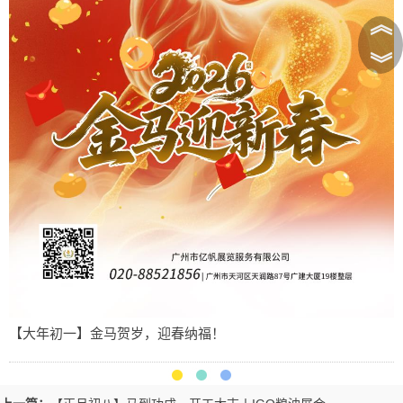
︽
︾
【大年初一】金马贺岁，迎春纳福！