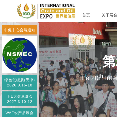
首页
关于展
中促中心会展通知
第
th
The 20
Inte
绿色低碳展(天津)
2026.9.16-18
IHE大健康展会
2027.3.10-12
WAF农产品展会