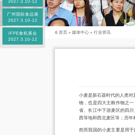
2027.3.10-12
广州国际食品展
2027.3.10-12
&
首页
»
媒体中心
»
行业资讯
IFPE食机展会
2027.3.10-12
小麦是新石器时代的人类对
物，也是四大主粮作物之一
省、长江中下游麦区的四川
西等地和西北麦区等；历年种
然而我国的小麦主要是用于