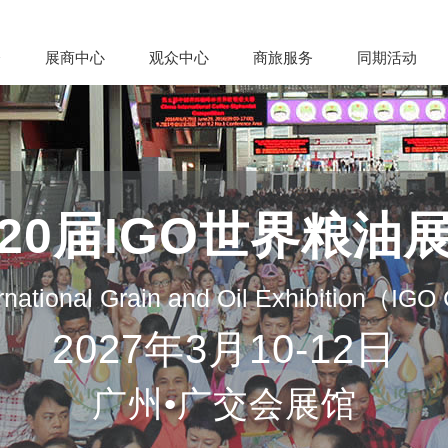
会
展商中心
观众中心
商旅服务
同期活动
20届IGO世界粮油
rnational Grain and Oil Exhibition（IG
2027年3月10-12日
广州•广交会展馆