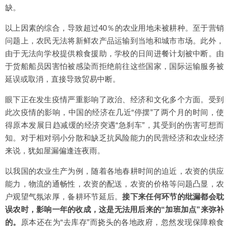
缺。
以上因素的综合，导致超过40％的农业用地未被耕种。至于营销
问题上，农民无法将新鲜农产品运输到当地和城市市场。此外，
由于无法向学校提供粮食援助，学校的日间进餐计划被中断。由
于货船船员因害怕被感染而拒绝前往这些国家，国际运输服务被
延误或取消，直接导致贸易中断。
眼下正在发生疫情严重影响了政治、经济和文化多个方面。受到
此次疫情的影响，中国的经济在几近“停摆”了两个月的时间，使
得原本发展日趋减缓的经济突遇“急刹车”，其受到的伤害可想而
知。对于相对弱小分散和缺乏抗风险能力的民营经济和农业经济
来说，犹如屋漏偏逢连夜雨。
以我国的农业生产为例，随着各地春耕时间的迫近，农资的供应
能力，物流的通畅性，农资的配送，农资的价格等问题凸显，农
户观望气氛浓厚，备耕环节延后。
接下来任何环节的纰漏都会耽
误农时，影响一年的收成，这是无法用后来的“加班加点”来弥补
的。
原本还在为“去库存”而挠头的各地政府，忽然发现保障粮食