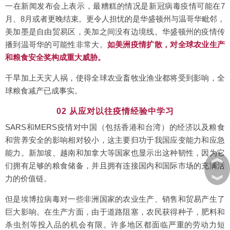
一在新闻发布会上表示，最糟糕的情况是新冠病毒疫情可能在7
月、8月或者更晚结束。更令人担忧的是华盛顿州与温哥华毗邻，
美加墨是自由贸易区，美加之间没有边境线。华盛顿州的疫情传
播到温哥华的可能性非常大。
如美洲疫情扩散，对全球农业生产
和粮食安全奖构成重大威胁。
干旱加上天灾人祸，使得全球农业畜牧业渔业都将受到影响，全
球粮食减产已成事实。
02 从应对以往疫情经验中学习
SARS和MERS疫情对中国（包括香港和台湾）的经济以及粮食
和营养安全的影响相对较小，这主要归功于我国应变能力和应急
能力。新加坡、越南和加拿大等国家也显示出这种韧性，因为它
︽
们拥有足够的粮食储备，并且拥有连接国内和国际市场的充满活
︾
力的价值链。
但是埃博拉病毒对一些非洲国家的农业生产、销售和贸易产生了
巨大影响。在生产方面，由于道路阻塞，农民获得种子，肥料和
杀虫剂等投入品的机会有限。许多地区都面临严重的劳动力短