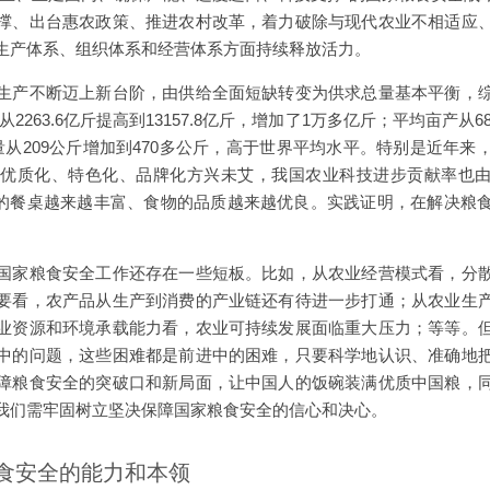
撑、出台惠农政策、推进农村改革，着力破除与现代农业不相适应
生产体系、组织体系和经营体系方面持续释放活力。
生产不断迈上新台阶，由供给全面短缺转变为供求总量基本平衡，
量从2263.6亿斤提高到13157.8亿斤，增加了1万多亿斤；平均亩产从68
量从209公斤增加到470多公斤，高于世界平均水平。特别是近年来
优质化、特色化、品牌化方兴未艾，我国农业科技进步贡献率也由
乡居民的餐桌越来越丰富、食物的品质越来越优良。实践证明，在解决
国家粮食安全工作还存在一些短板。比如，从农业经营模式看，分
要看，农产品从生产到消费的产业链还有待进一步打通；从农业生
业资源和环境承载能力看，农业可持续发展面临重大压力；等等。
中的问题，这些困难都是前进中的困难，只要科学地认识、准确地
障粮食安全的突破口和新局面，让中国人的饭碗装满优质中国粮，
我们需牢固树立坚决保障国家粮食安全的信心和决心。
食安全的能力和本领