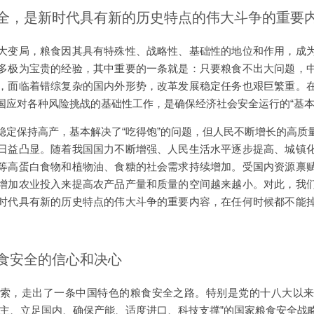
全，是新时代具有新的历史特点的伟大斗争的重要
大变局，粮食因其具有特殊性、战略性、基础性的地位和作用，成
多极为宝贵的经验，其中重要的一条就是：只要粮食不出大问题，
，面临着错综复杂的国内外形势，改革发展稳定任务也艰巨繁重。
国应对各种风险挑战的基础性工作，是确保经济社会安全运行的“基本
稳定保持高产，基本解决了“吃得饱”的问题，但人民不断增长的高质
日益凸显。随着我国国力不断增强、人民生活水平逐步提高、城镇
等高蛋白食物和植物油、食糖的社会需求持续增加。受国内资源禀
增加农业投入来提高农产品产量和质量的空间越来越小。对此，我
时代具有新的历史特点的伟大斗争的重要内容，在任何时候都不能
食安全的信心和决心
索，走出了一条中国特色的粮食安全之路。特别是党的十八大以
为主、立足国内、确保产能、适度进口、科技支撑”的国家粮食安全战