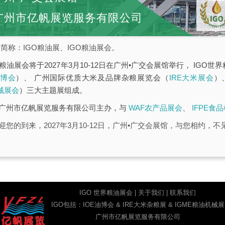
广州市亿帆展览服务有限公司
简称：IGO粮油展、IGO粮油展会。
界粮油展会将于2027年3月10-12日在广州•广交会展馆举行， IG
油博会
）、 广州国际优质大米及品牌杂粮展览会（
IRE大米展会
）
械展会
）三大主题展组成。
由广州市亿帆展览服务有限公司主办，与
WAF农产品展会
、
IFPE食
迎您的到来，2027年3月10-12日，广州•广交会展馆，与您相约，不
IGO 世界粮油展会
|
关于我们
|
联系我们
IGO包括：
IOE油博会
&
IRE大米杂粮展
&
IGME粮油机械展
广州市亿帆展览服务有限公司