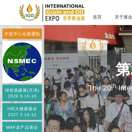
首页
关于展
中促中心会展通知
第
th
The 20
Inte
绿色低碳展(天津)
2026.9.16-18
IHE大健康展会
2027.3.10-12
WAF农产品展会