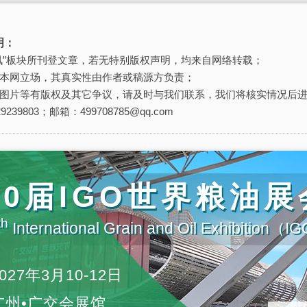
明：
讯”板块所刊登文章，若无特别版权声明，均来自网络转载；
本网立场，其真实性由作者或稿源方负责；
图片等有版权及其它争议，请及时与我们联系，我们将核实情况后
239803；邮箱：499708785@qq.com
20届IGO世界粮油展
th
International Grain and Oil Exhibition（
027年3月10-12日
广州•广交会展馆