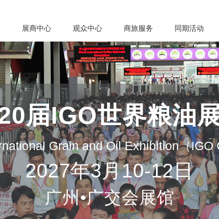
会
展商中心
观众中心
商旅服务
同期活动
20届IGO世界粮油
rnational Grain and Oil Exhibition（IG
2027年3月10-12日
广州•广交会展馆