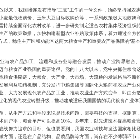
放以来，我国接连发布指导“三农”工作的一号文件，始终坚持强农
小麦最低收购价、玉米大豆目标收购价等，一系列政策极大地鼓舞
需持续全面深化农村改革，进一步研究制定适合农村集体经济组织
生产的政策举措，加快构建新型农业补贴政策体系，着力通过全方
方式，稳住主产区和功能区这两大粮食生产和重要农产品保障的“基本
业与农产品加工、流通和服务业等融合发展，推动产业跨界融合
迈向粮食产业强国的重要途径。党的十八大以来，党中央抓住粮食
造粮食供应链，大粮食、大产业、大市场、大流通的发展格局不断
发展利益联结机制，充分发挥中粮集团等国际化大粮商和农业产业
业，大力发展现代农产品加工业，推动农业生产方式变革，即由分
业化的现代农业转型升级，推动建成适应我国国情的现代粮食产业体
题，从生产方式和手段来说是技术问题，需要科技的支撑。据测算
术到户率，粮食单产可以提高10%。多年来，以先进技术提高粮食
战线努力追求的目标。但也要看到，我国农业科技与发达国家相比
械方面，还是在产品结构、品质品牌等方面，尚存在不少薄弱环节