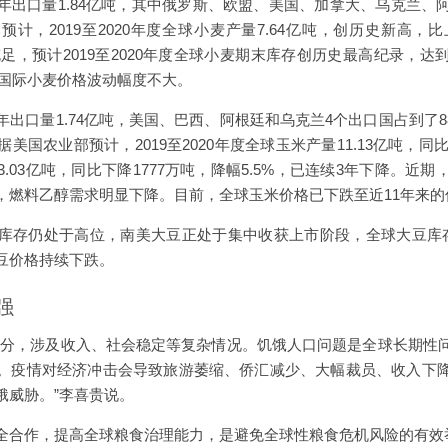
年出口量1.84亿吨，其中俄罗斯、欧盟、美国、加拿大、乌克兰、
预计，2019至2020年度全球小麦产量7.64亿吨，创历史新高，比
足，预计2019至2020年度全球小麦期末库存创历史最高纪录，达到2
，国际小麦价格波动幅度不大。
出口量1.74亿吨，美国、巴西、阿根廷和乌克兰4个出口国占到了
国农业部预计，2019至2020年度全球玉米产量11.13亿吨，同
.03亿吨，同比下降1777万吨，降幅5.5%，已连续3年下降。近
，燃料乙醇需求明显下降。目前，全球玉米价格已下跌至近11年来的
库存仍处于高位，南美大豆正处于集中收获上市阶段，全球大豆库
豆价格持续下跌。
强
部分，涉及收入、社会稳定等复杂情况。饥饿人口问题是全球长期性
。疫情对经济冲击会导致旅游萎缩、侨汇减少、大幅裁员、收入下
饿威胁。”李喜贵说。
全合作，提高全球粮食治理能力，是避免全球性粮食危机风险的有效