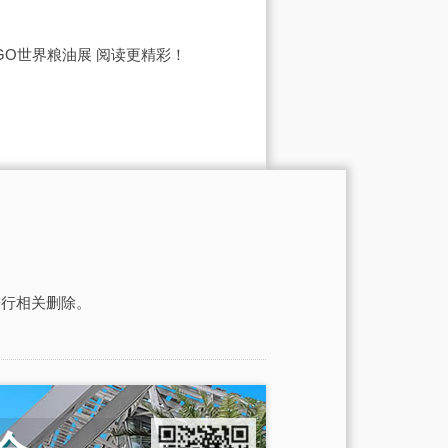
IGO世界粮油展
阅读更精彩！
进行相关删除。