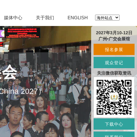
媒体中心
关于我们
ENGLISH
2027年3月10-12日
广州•广交会展馆
报名参展
观众登记
展会
关注微信获取资讯
O China 2027）
下载中心