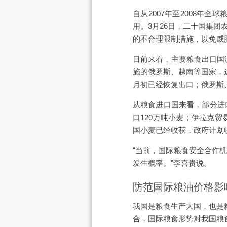
自从2007年至2008年
用。3月26日，二十国集
的不合理限制措施，以免威
目前来看，主要粮食出口国没
施的俄罗斯、越南等国家，
月初已经恢复出口；俄罗斯
从粮食进口国来看，部分进
口120万吨小麦；伊拉克贸
国小麦已经收获，政府计划收
“当前，国际粮食安全合作
发生概率。”李喜贵说。
防范国际粮油价格影
我国是粮食生产大国，也是
合，国际粮食形势对我国粮