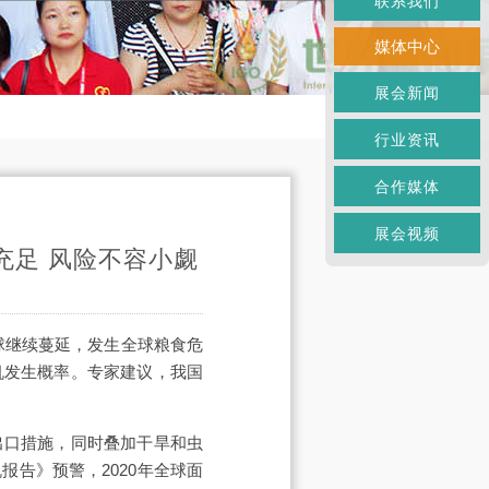
联系我们
媒体中心
展会新闻
行业资讯
合作媒体
展会视频
充足 风险不容小觑
球继续蔓延，发生全球粮食危
机发生概率。专家建议，我国
出口措施，同时叠加干旱和虫
告》预警，2020年全球面