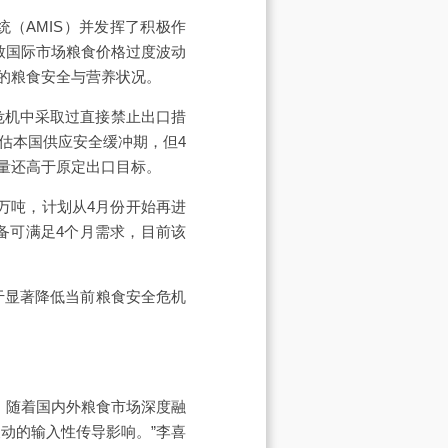
统（AMIS）并发挥了积极作
致国际市场粮食价格过度波动
的粮食安全与营养状况。
食危机中采取过直接禁止出口措
估本国供应安全缓冲期，但4
量还高于原定出口目标。
万吨，计划从4月份开始再进
储备可满足4个月需求，目前该
于显著降低当前粮食安全危机
。随着国内外粮食市场深度融
动的输入性传导影响。”李喜