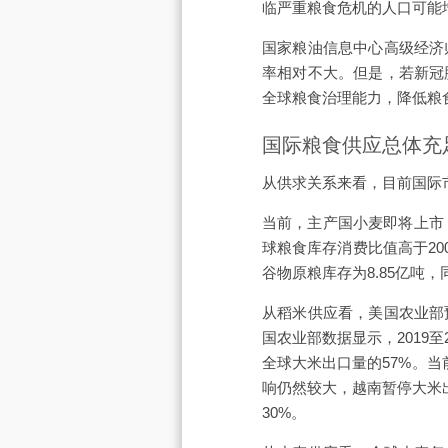
临严重粮食危机的人口可能增
国家粮油信息中心高级经济
率相对不大。但是，若新冠
全球粮食治理能力，降低粮
国际粮食供应总体充
从供求关系来看，目前国际
当前，主产国小麦即将上市
球粮食库存消费比值高于200
谷物原粮库存为8.85亿吨
从稻米供应看，美国农业部预计
国农业部数据显示，2019至
全球大米出口量的57%。
响仍然较大，越南暂停大米
30%。