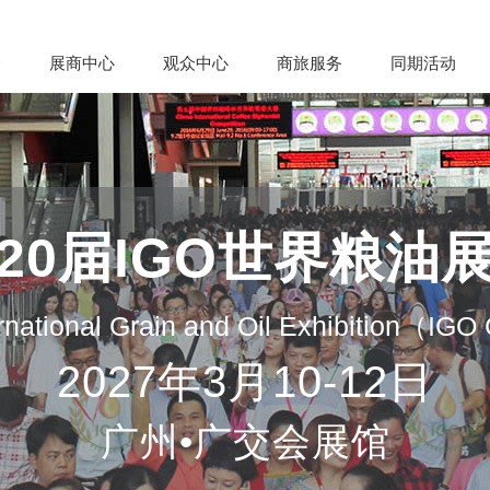
会
展商中心
观众中心
商旅服务
同期活动
20届IGO世界粮油
rnational Grain and Oil Exhibition（IG
2027年3月10-12日
广州•广交会展馆