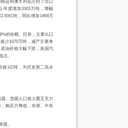
阿根廷和澳大利亚占到了出口
上年度增加3303万吨，增幅
.93亿吨，同比增加1468万
88%的份额。目前，主要出口
比减少1070万吨，减产主要来
期，原油价格大幅下跌，美国汽
低点。
存超1亿吨，为历史第二高水
问题，贫困人口收入匮乏无力
降、购买力降低，非洲、中东
举措。