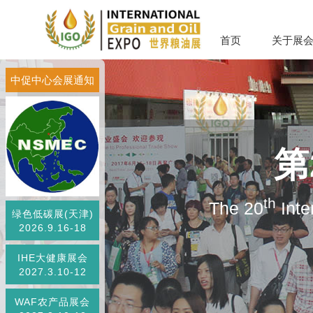
首页
关于展
中促中心会展通知
第
th
The 20
Inte
绿色低碳展(天津)
2026.9.16-18
IHE大健康展会
2027.3.10-12
WAF农产品展会