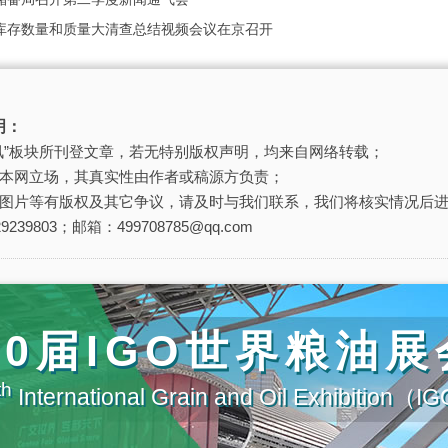
库存数量和质量大清查总结视频会议在京召开
明：
讯”板块所刊登文章，若无特别版权声明，均来自网络转载；
本网立场，其真实性由作者或稿源方负责；
图片等有版权及其它争议，请及时与我们联系，我们将核实情况后
239803；邮箱：499708785@qq.com
20届IGO世界粮油展
th
International Grain and Oil Exhibition（