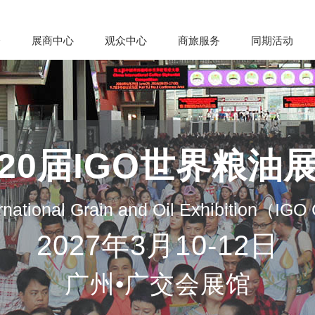
会
展商中心
观众中心
商旅服务
同期活动
20届IGO世界粮油
rnational Grain and Oil Exhibition（IG
2027年3月10-12日
广州•广交会展馆