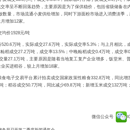
成交率呈不断回落趋势，主要原因是为了保供稳价，包括省级储备在
放数量，市场流通小麦供给增加，同时下游面粉市场进入消费淡季，
上月增加12家。
均价1928元/吨
20.6万吨，实际成交27.6万吨，实际成交率5.3%；与上月相比，
籼稻成交27.2万吨，成交率13.5%；中晚籼稻成交0.4万吨，成交率
交量27.1万吨，主要原因是随着当地复工复产企业增多，饭堂米、
企业买进稻谷，较上月增加18家。
食电子交易平台累计拍卖成交国家政策性粮食332.8万吨，同比增
.7万吨；稻谷成交50.7万吨，同比减少69.8万吨；新增玉米成交132
微信公众号
储备局召开第二季度新闻通气会