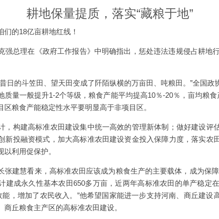
耕地保量提质，落实“藏粮于地”
咱们的18亿亩耕地红线！
克强总理在《政府工作报告》中明确指出，惩处违法违规侵占耕地行为
多昔日的斗笠田、望天田变成了阡陌纵横的万亩田、吨粮田。”全国政
质量一般提升1-2个等级，粮食产能平均提高10％-20％，亩均粮食
目区粮食产能稳定性水平要明显高于非项目区。
计，构建高标准农田建设集中统一高效的管理新体制；做好建设评
创新投融资模式，加大高标准农田建设资金投入保障力度，落实农
现以利用促保护。
长张建慧看来，高标准农田应该成为粮食生产的主要载体，成为保障
计建成永久性基本农田650多万亩，近两年高标准农田的单产稳定在1
了效能，增加了农民收入。”他希望国家能进一步支持河南、商丘建设
、商丘粮食主产区的高标准农田建设。