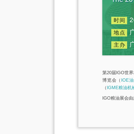
2
时间
地点
主办
第20届IGO世
博览会（
IOE
（
IGME粮油机
IGO粮油展会