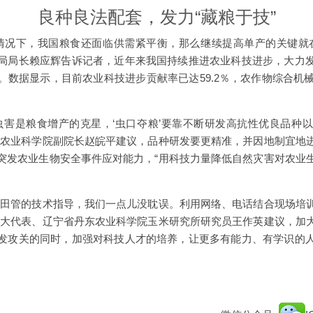
良种良法配套，发力“藏粮于技”
的情况下，我国粮食还面临供需紧平衡，那么继续提高单产的关键就
局局长赖应辉告诉记者，近年来我国持续推进农业科技进步，大力
。数据显示，目前农业科技进步贡献率已达59.2％，农作物综合机械
虫害是粮食增产的克星，‘虫口夺粮’要靠不断研发高抗性优良品种
省农业科学院副院长赵皖平建议，品种研发要更精准，并因地制宜地
突发农业生物安全事件应对能力，“用科技力量降低自然灾害对农业
耕田管的技术指导，我们一点儿没耽误。利用网络、电话结合现场培
人大代表、辽宁省丹东农业科学院玉米研究所研究员王作英建议，加
发攻关的同时，加强对科技人才的培养，让更多有能力、有学识的