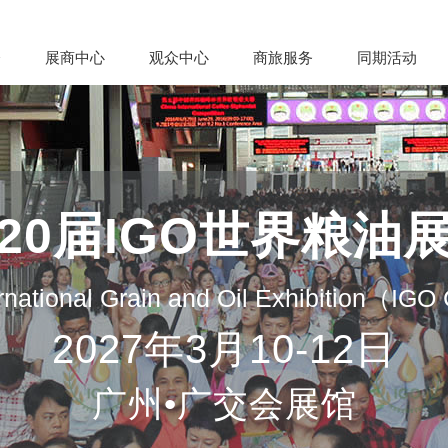
会
展商中心
观众中心
商旅服务
同期活动
20届IGO世界粮油
rnational Grain and Oil Exhibition（IG
2027年3月10-12日
广州•广交会展馆