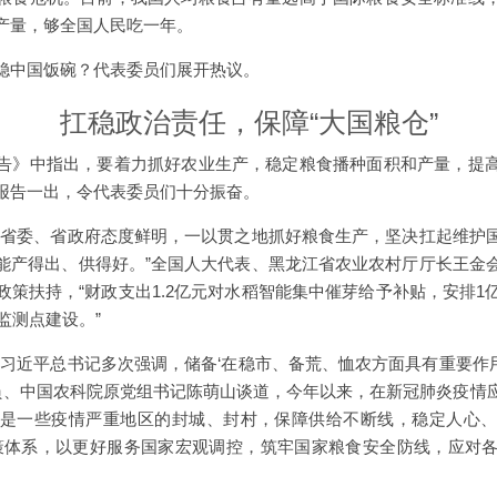
产量，够全国人民吃一年。
稳中国饭碗？代表委员们展开热议。
扛稳政治责任，保障“大国粮仓”
告》中指出，要着力抓好农业生产，稳定粮食播种面积和产量，提
报告一出，令代表委员们十分振奋。
江省委、省政府态度鲜明，一以贯之地抓好粮食生产，坚决扛起维护
能产得出、供得好。”全国人大代表、黑龙江省农业农村厅厅长王金
政策扶持，“财政支出1.2亿元对水稻智能集中催芽给予补贴，安排1
监测点建设。”
习近平总书记多次强调，储备‘在稳市、备荒、恤农方面具有重要作用’
委员、中国农科院原党组书记陈萌山谈道，今年以来，在新冠肺炎疫情
是一些疫情严重地区的封城、封村，保障供给不断线，稳定人心
策体系，以更好服务国家宏观调控，筑牢国家粮食安全防线，应对