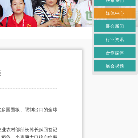
联系我们
媒体中心
展会新闻
行业资讯
合作媒体
展会视频
策
比多国囤粮、限制出口的全球
农业农村部部长韩长赋回答记
，稻谷、小麦两大口粮自给率