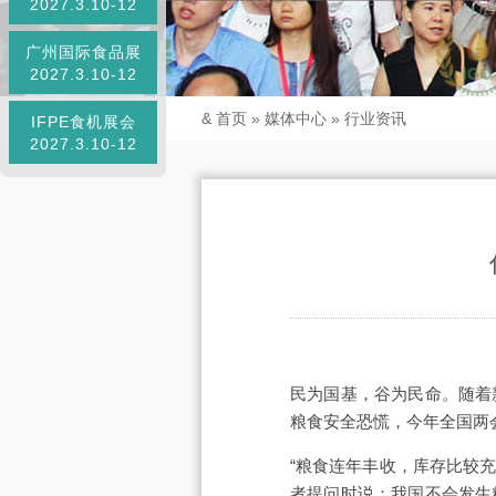
2027.3.10-12
广州国际食品展
2027.3.10-12
&
首页
»
媒体中心
»
行业资讯
IFPE食机展会
2027.3.10-12
民为国基，谷为民命。随着
粮食安全恐慌，今年全国两
“粮食连年丰收，库存比较
者提问时说：我国不会发生