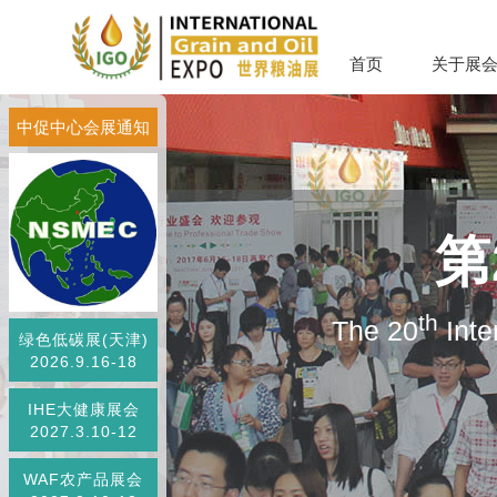
首页
关于展
中促中心会展通知
第
th
The 20
Inte
绿色低碳展(天津)
2026.9.16-18
IHE大健康展会
2027.3.10-12
WAF农产品展会