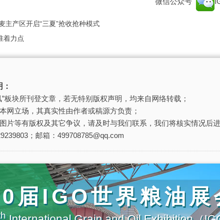
微信公众号
麦主产区开启“三夏”抢收抢种模式
准着力点
明：
讯”板块所刊登文章，若无特别版权声明，均来自网络转载；
本网立场，其真实性由作者或稿源方负责；
图片等有版权及其它争议，请及时与我们联系，我们将核实情况后
239803；邮箱：499708785@qq.com
20届IGO世界粮油展
th
International Grain and Oil Exhibition（