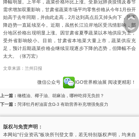
降幅明显。上半年，蔬菜价格环比上涨。受新冠肺炎疫情及春节
需求增加双重影响，甘肃省蔬菜市场平均零售价格从今年1月份开
︽
始高于去年同期，并由此走高，2月达到高点后又掉头向下，呈下
降趋势一直延续至今。近期，虽然长江沿岸地区受汛情影响，部
︾
分地区价格出现明显上涨。因甘肃省夏季蔬菜以本地供应为主，
受外省影响较小。目前，甘肃省本地菜大量上市，蔬菜供应充
足，预计后期蔬菜价格会继续呈现逐步下降的态势，但降幅不会
太大。（张万宏）
文章来源：兰州日报
微信公众号
IGO世界粮油展
阅读更精彩！
上一篇：
橄榄油、椰子油、胡麻油，哪种吃得无负担？
下一篇：
菏泽牡丹籽油富含Ω-3 有助营养补充增强免疫力
版权与免责声明：
本网站“行业资讯”板块所刊登文章，若无特别版权声明，均来自