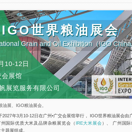
届IGO世界粮油展会
ational Grain and Oil Exhibition（IGO Chi
月10-12日
交会展馆
帆展览服务有限公司
粮油展、IGO粮油展会。
于2027年3月10-12日在广州•广交会展馆举行， IGO世界粮油展
广州国际优质大米及品牌杂粮展览会（
IRE大米展会
）、 广州国
大主题展组成。