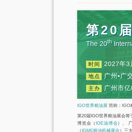
第20
th
The 20
Intern
2027年3
时间
广州•广
地点
广州市亿
主办
IGO世界粮油展
简称：IGO
第20届IGO世界粮油展会将
博览会（
IOE油博会
）、 
（
IGME粮油机械展会
）三