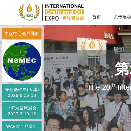
首页
关于展
中促中心会展通知
第
th
The 20
Inte
绿色低碳展(天津)
2026.9.16-18
IHE大健康展会
2027.3.10-12
WAF农产品展会