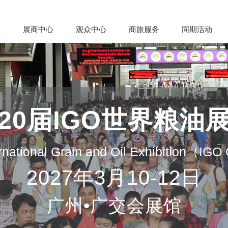
会
展商中心
观众中心
商旅服务
同期活动
20届IGO世界粮油
rnational Grain and Oil Exhibition（IG
2027年3月10-12日
广州•广交会展馆