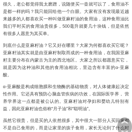
很久，老公都觉得我太磨蹭，说随便买一壶就可以了，食用油不
是都一样的吗？我只能回给他一个白眼。大家有没有发现最近越
来越多的人都喜欢买一种叫做亚麻籽油的食用油，这种食用油比
我们平时买的食用油贵很多，500毫升就要几十块钱，但是依然
有很多人愿意为其买单。
到底什么是亚麻籽油？它又好在哪里？大家为何都喜欢买它呢？
亚麻籽油其实就是由亚麻籽制取而成的一种食用油，在我国亚麻
籽主要分布在内蒙古为主的西北地区。大家之所以都愿意买它，
就是因为这种油和其他的食用油相比，里边含有丰富的α-亚麻
酸。
α-亚麻酸是构成细胞膜和生物酶的基础物质，对人体健康起决定
性作用。它还具有预防心脑血管疾病的功效，在国际医学界， 营
养学界这一点都是被公认的。亚麻籽油对孕妇和婴幼儿特别有
益，因此亚麻籽油也俗称“月子油”和“聪明油”。
︽
虽然它很贵，但是买的人依然很多，其中很大一部分人买回家都
不是自己食用的，而是让家里的孩子食用，家长无论到了什么时