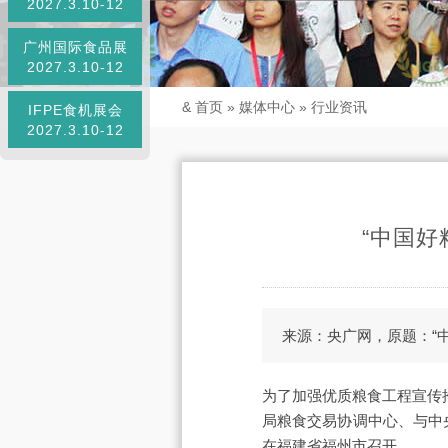
2027.3.10-12
广州国际食品展
2027.3.10-12
&
首页
»
媒体中心
»
行业资讯
IFPE食机展会
2027.3.10-12
“中国好
来源：央广网，原题：“中
为了加强优质粮食工程宣传
局粮食交易协调中心、与中央
在福建省福州市召开。