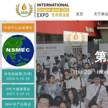
首页
关于展
中促中心会展通知
第
th
The 20
Inte
绿色低碳展(天津)
2026.9.16-18
IHE大健康展会
2027.3.10-12
WAF农产品展会