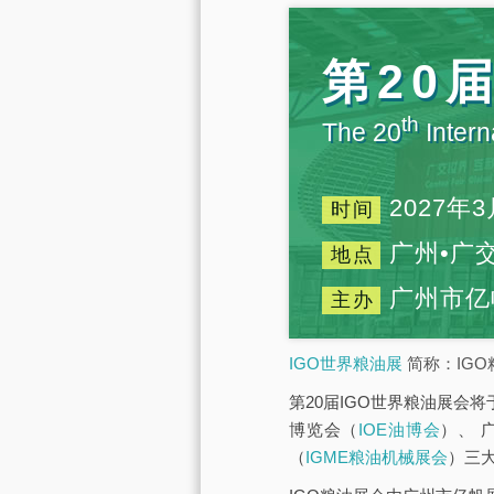
第20
th
The 20
Intern
2027年3
时间
广州•广
地点
广州市亿
主办
IGO世界粮油展
简称：IGO
第20届IGO世界粮油展会将
博览会（
IOE油博会
）、 
（
IGME粮油机械展会
）三