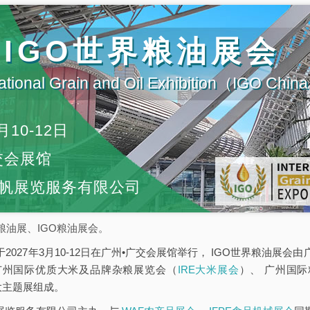
届IGO世界粮油展会
ational Grain and Oil Exhibition（IGO Chi
月10-12日
交会展馆
帆展览服务有限公司
粮油展、IGO粮油展会。
于2027年3月10-12日在广州•广交会展馆举行， IGO世界粮油展
广州国际优质大米及品牌杂粮展览会（
IRE大米展会
）、 广州国
大主题展组成。