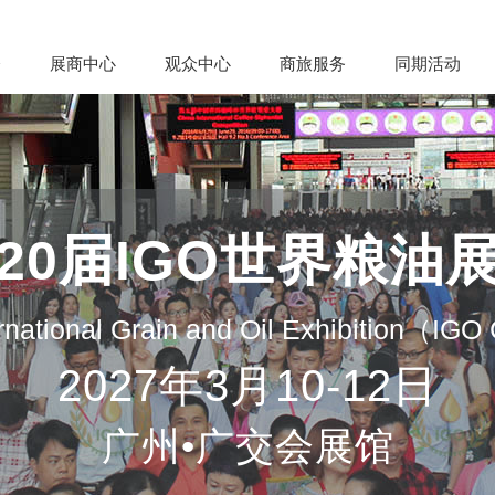
会
展商中心
观众中心
商旅服务
同期活动
20届IGO世界粮油
rnational Grain and Oil Exhibition（IG
2027年3月10-12日
广州•广交会展馆