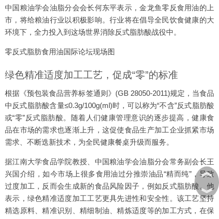
中国粮油学会油脂分会会长何东平表示，金龙鱼零反食用油的上
市，将给粮油行业以积极影响。行业将在倡导全民饮食健康的大
环境下，全力投入到这场世界消除反式脂肪酸战役中。
零反式脂肪食用油国际论坛现场图
绿色精准适度加工工艺，促成“零”的标准
根据《预包装食品营养标签通则》(GB 28050-2011)规定，当食品
中反式脂肪酸含量≤0.3g/100g(ml)时，可以称为“不含”反式脂肪酸
或“零”反式脂肪酸。随着人们健康管理意识的逐步提高，健康食
品在市场的需求也逐渐上升，这促使食品生产加工企业抓紧市场
需求、不断迭新技术，为全民健康餐桌升级而服务。
据江南大学食品学院教授、中国粮油学会油脂分会常务副会长王
︽
兴国介绍，如今市场上很多食用油过分推崇油品“精而纯”，导致
过度加工，反而会生成新的食品风险因子，例如反式脂肪酸。他
︾
表示，绿色精准适度加工工艺更具先进性和安全性。该工艺坚持
精选原料、精准识别、精细制油、精炼适度等的加工方式，在保