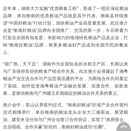
近年来，湖南大力实施“优质粮食工程”，形成了一批区域化粮油
品牌，来自衡南的优质粮油产品就是其中代表。衡南县持续推
进“中国好粮油”行动计划，加快粮油产业高质量发展。此次推介
会是“衡南好粮油”品牌向全国推广、交流的第一步，今后将蓄力
打造在全国有知名度、有影响力的地域特色粮油产品及企业，打
响“衡南好粮油”品牌，将更多粮油好产品送到全国市民的餐桌
上。
“湖广熟，天下足”。湖南作为全国知名的水稻主产区，长期以来
与广东保持良好的粮食产销合作关系。此次推介会搭建起了湘粤
粮油产业交流合作与产品贸易流通的平台，为两地合作共同奠定
了基础。如何促使湘粤粮油产业融合发展、深度合作、创新发
展，是推动衡南与广州建立长期稳定的粮油合作关系的要义。
推介会中，茶山认养签约仪式、“衡南好粮油”区域产业合作签约
仪式相继举行，来自衡南的粮油龙头企业大三湘茶油、展望粮
油、建安米业分别与广州企业签订合作协议，实现了“政府搭台、
︽
企业唱戏、合作共赢”的目的，衡南好粮油成功“出圈”。