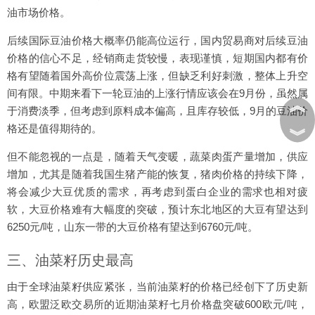
油市场价格。
后续国际豆油价格大概率仍能高位运行，国内贸易商对后续豆油
价格的信心不足，经销商走货较慢，表现谨慎，短期国内都有价
格有望随着国外高价位震荡上涨，但缺乏利好刺激，整体上升空
间有限。中期来看下一轮豆油的上涨行情应该会在9月份，虽然属
︽
于消费淡季，但考虑到原料成本偏高，且库存较低，9月的豆油价
格还是值得期待的。
︾
但不能忽视的一点是，随着天气变暖，蔬菜肉蛋产量增加，供应
增加，尤其是随着我国生猪产能的恢复，猪肉价格的持续下降，
将会减少大豆优质的需求，再考虑到蛋白企业的需求也相对疲
软，大豆价格难有大幅度的突破，预计东北地区的大豆有望达到
6250元/吨，山东一带的大豆价格有望达到6760元/吨。
三、油菜籽历史最高
由于全球油菜籽供应紧张，当前油菜籽的价格已经创下了历史新
高，欧盟泛欧交易所的近期油菜籽七月价格盘突破600欧元/吨，