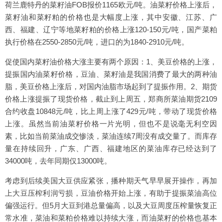
荷兰鹿特丹的菜籽油FOB报价1165欧元/吨。油菜籽价格上涨后，
菜籽油和菜籽粕的价格也是大幅度上涨，其中安徽、江苏、广
西、福建、辽宁等地菜籽粕的价格上涨120-150元/吨，国产菜粕
执行价格在2550-2850元/吨，进口的为1840-2910元/吨。
促使国内菜籽油价格大涨主要有两个原因：1、美豆价格的上涨，
提振国内油菜籽价格，豆油、菜籽油是我国消费了最大的两种油
脂，美豆价格上涨后，对国内油脂市场起到了提振作用。2、期货
价格上涨提振了现货价格，截止到上周五，郑商所菜油期货2109
合约收盘10848元/吨，比上周上涨了429元/吨，带动了现货价格
上涨。虽然当前油菜籽价格一片光明，但也不是说毫无利空因
素，比如当前菜油成交惨淡，菜油连续7周没有成交量了。而库存
量在持续回升，广东、广西、福建地区的菜油库存已经达到了
34000吨，去年同期仅13000吨。
考虑到后续美国大豆供应紧张，播种期天气早早展开操作，再加
上大豆压榨利润亏损，豆油价格开始上涨，有助于提振菜油高位
偏强运行。但5月大豆到港总量偏高，以及大豆周度压榨量恢复正
常水准，菜油和菜粕价格难以持续大涨，而油菜籽的价格也基本