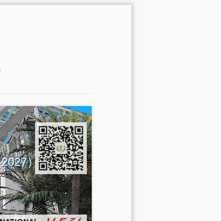
。
na 2027）