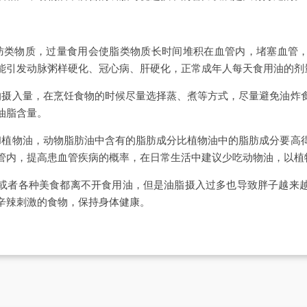
肪类物质，过量食用会使脂类物质长时间堆积在血管内，堵塞血管
能引发动脉粥样硬化、冠心病、肝硬化，正常成年人每天食用油的剂量
的摄入量，在烹饪食物的时候尽量选择蒸、煮等方式，尽量避免油炸
油脂含量。
和植物油，动物脂肪油中含有的脂肪成分比植物油中的脂肪成分要高
管内，提高患血管疾病的概率，在日常生活中建议少吃动物油，以植
或者各种美食都离不开食用油，但是油脂摄入过多也导致胖子越来
辛辣刺激的食物，保持身体健康。