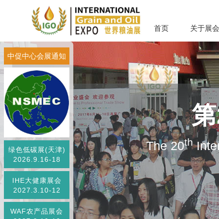
首页
关于展
中促中心会展通知
第
th
The 20
Inte
绿色低碳展(天津)
2026.9.16-18
IHE大健康展会
2027.3.10-12
WAF农产品展会