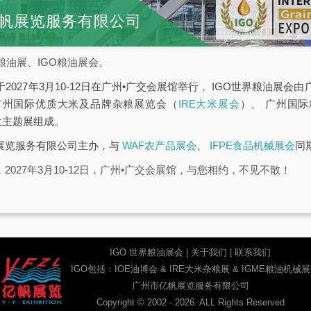
帆展览服务有限公司
粮油展、IGO粮油展会。
于2027年3月10-12日在广州•广交会展馆举行， IGO世界粮油展
广州国际优质大米及品牌杂粮展览会（
IRE大米展会
）、 广州国
大主题展组成。
帆展览服务有限公司主办，与
WAF农产品展会
、
IFPE食品机械展会
同
2027年3月10-12日，广州•广交会展馆，与您相约，不见不散！
IGO 世界粮油展会
|
关于我们
|
联系我们
IGO包括：
IOE油博会
&
IRE大米杂粮展
&
IGME粮油机械展
广州市亿帆展览服务有限公司
Copyright © 2002 - 2026. ALL Rights Reserved