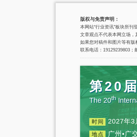
版权与免责声明：
本网站“行业资讯”板块所
文章观点不代表本网立场，
如果您对稿件和图片等有版
联系电话：19129239803；邮
第20
th
The 20
Intern
2027年3
时间
广州•广
地点