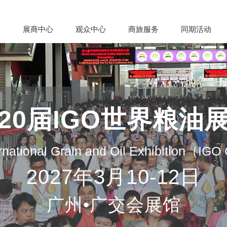
会
展商中心
观众中心
商旅服务
同期活动
20届IGO世界粮油
rnational Grain and Oil Exhibition（IG
2027年3月10-12日
广州•广交会展馆