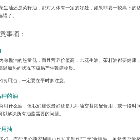
花生油还是菜籽油，都对人体有一定的好处，如果非要一较高下的
选错了。
意事项：
油
为橄榄油的热量低，而且营养价值高，比花生油、茶籽油都要健康
高温加热的状况下极易产生致癌物质。
的食用油，一定要在平时多注意。
品种的油
菜用什么油，但我们建议最好还是几种油交替搭配食用，或一段时
可以解决所有油脂需要的问题。
食用油
多样，有些黑心商家利用小作坊来制作“三无”食用油，虽然售卖价