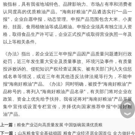
验指标，具有我省地域特色、品牌影响力、市场占有率和消费者
认同度高的优质粮油产品。“海南好粮油”产品遴选实行“一品一
报”，企业自愿申报，动态管理。申报产品范围包含大米、小麦
粉、挂面、食用植物油等成品粮油。申报企业须具有独立法人资
格，取得食品生产许可证，企业正式投产或取得营业执照一年及
以上等相关条件。
《办法》指出，若企业近三年申报产品因产品质量问题遭到行政
处罚，近三年发生重大安全及质量事故、环境污染事件，有质量
投诉败诉的、侵犯知识产权经查证属实、被有关部门列入失信惩
戒名单等情况，或近三年有其他违反法律法规等行为，不能申
报“海南好粮油”产品。《办法》同时明确，被授予“海南好粮油”产
品称号的，将列入“海南好粮油产品名录”，有关部门将对企业在
政策、资金上优先给予扶持。我省还将对“海南好粮油”产品开展
︽
集中宣传或设置专栏宣传，并择优向国家推荐申报“中国好粮
︾
油”产品。
上一篇：
粮食产业迈向高质量发展 中国饭碗装满优质粮
下一篇：
山东粮食安全基础稳固 粮食产业经济居全国首位 全力做好