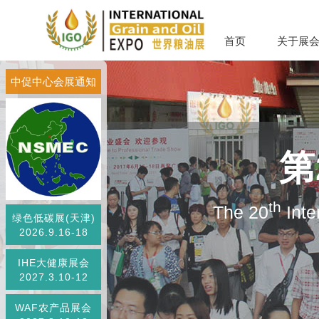
首页
关于展
中促中心会展通知
第
th
The 20
Inte
绿色低碳展(天津)
2026.9.16-18
IHE大健康展会
2027.3.10-12
WAF农产品展会