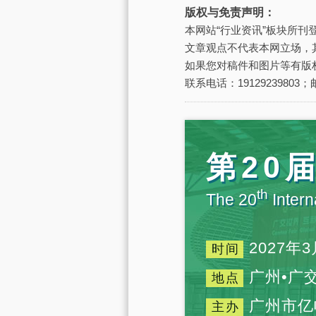
版权与免责声明：
本网站“行业资讯”板块所
文章观点不代表本网立场，
如果您对稿件和图片等有版
联系电话：19129239803；邮
第20
th
The 20
Intern
2027年3
时间
广州•广
地点
广州市亿
主办