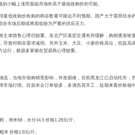
格的小幅上涨而面临市场价高于最低收购价的可能。
得最低收购价收购的稻谷数量可能达不到预期。因产大于需而结余
稻谷市场后期或将面临较为严重的供应压力。
粮主体惜售心理仍较重。东北产区基层交通有所缓解，购销逐渐恢
，导致对稻谷需求减弱。另外玉米、大豆、小麦价格高位，也提高
方运行，粮源多掌握在贸易商心理较重。
物流，当地市场购销受影响，外发困难，目前黑龙江已启动托市，
撑市场行情。目前米企订单较多，多满负荷开工，短期来看价格稳
净米68，水分14.5 价格1.28元/斤。
米 价格1.8元/斤。