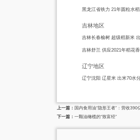
黑龙江省铁力 21年圆粒水稻
吉林地区
吉林长春榆树 超级稻新米 出
吉林舒兰 供应2021年稻花香大
辽宁地区
辽宁沈阳 辽星米 出米70水分
上一篇：
国内食用油“隐形王者”：营收39
下一篇：
一颗油橄榄的“致富经”