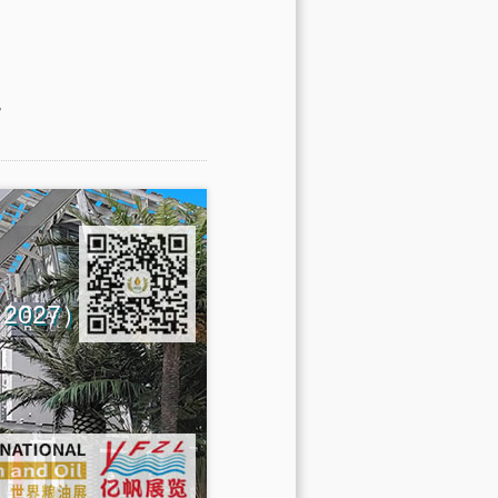
。
na 2027）