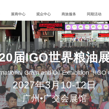
会
展商中心
观众中心
商旅服务
同期活动
20届IGO世界粮油
rnational Grain and Oil Exhibition（IG
2027年3月10-12日
广州•广交会展馆