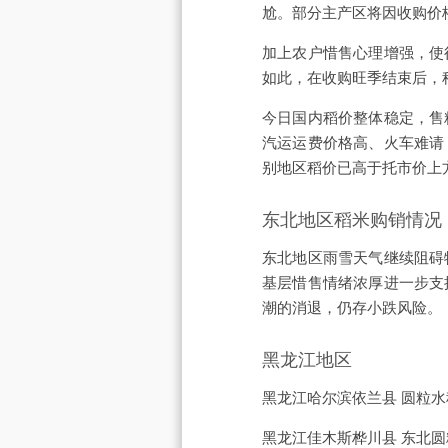
尬。部分主产区将因收购价
加上农户惜售心理增强，使
如此，在收购旺季结束后，
今日国内稻价整体稳定，售
汽运运费价格高、火车难请
别地区稻价已高于托市价上
东北地区稻米购销情况
东北地区雨雪天气继续阻碍
基层惜售情绪浓厚进一步支
潮的消退，仍存小跌风险。
黑龙江地区
黑龙江哈尔滨依兰县 圆粒水稻，
黑龙江佳木斯桦川县 东北圆糯