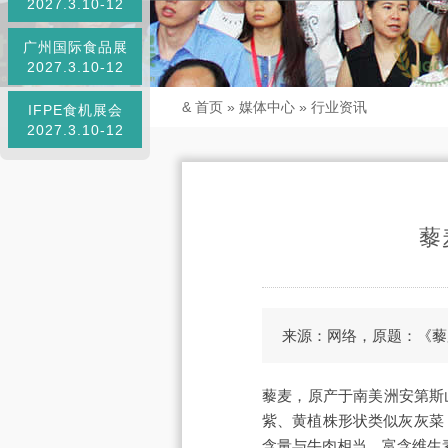
2027.3.10-12
广州国际食品展
2027.3.10-12
&
首页
»
媒体中心
»
行业资讯
IFPE食机展会
2027.3.10-12
藜
来源：网络，原题：《藜
藜麦，原产于南美洲安第斯
紫、黄植株形状类似灰灰菜
含量与牛肉相当，富含维生