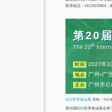
联系电话：19129239803；邮
第20
th
The 20
Intern
2027年3
时间
广州•广
地点
广州市亿
主办
IGO世界粮油展
简称：IGO
第20届IGO世界粮油展会将