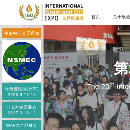
首页
关于展
中促中心会展通知
第
th
The 20
Inte
绿色低碳展(天津)
2026.9.16-18
IHE大健康展会
2027.3.10-12
WAF农产品展会