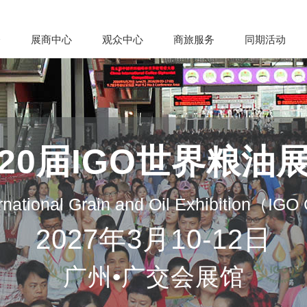
会
展商中心
观众中心
商旅服务
同期活动
20届IGO世界粮油
rnational Grain and Oil Exhibition（IG
2027年3月10-12日
广州•广交会展馆