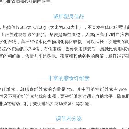
少心血管病和心脏病的发生。
减肥塑身佳品
热值仅仅305大卡/100g（大米为350大卡），不会发生体内积累
止营养过剩导致的肥胖。藜麦是碱性食物，人体pH高于7时血液
水化合物，高纤维碳水化合物消化得比较慢，可以延长下次进餐的
熟后体积会膨胀3-4倍，有饱腹感，当你食用藜麦后，感觉比食用标
富的粗纤维，含量几乎是糙米、燕麦和其他谷物的两倍，粗纤维还
丰富的膳食纤维素
纤维素，总膳食纤维素的含量是7%。其中可溶性纤维素占36%（
是可溶性及不可溶纤维素的优良来源，两种纤维素对调节血糖水平，降低
进肠道蠕动、利于粪便排出预防肠癌发生等功能。
调节内分泌