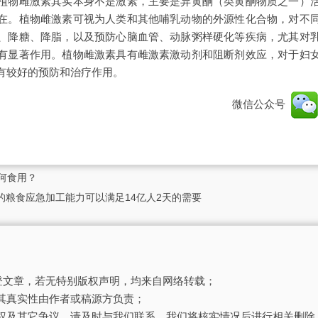
植物雌激素其实本身不是激素，主要是异黄酮（类黄酮物质之一）
在。植物雌激素可视为人类和其他哺乳动物的外源性化合物，对不
、降糖、降脂，以及预防心脑血管、动脉粥样硬化等疾病，尤其对
有显著作用。植物雌激素具有雌激素激动剂和阻断剂效应，对于妇
有较好的预防和治疗作用。
微信公众号
何食用？
的粮食应急加工能力可以满足14亿人2天的需要
刊登文章，若无特别版权声明，均来自网络转载；
其真实性由作者或稿源方负责；
权及其它争议，请及时与我们联系，我们将核实情况后进行相关删除