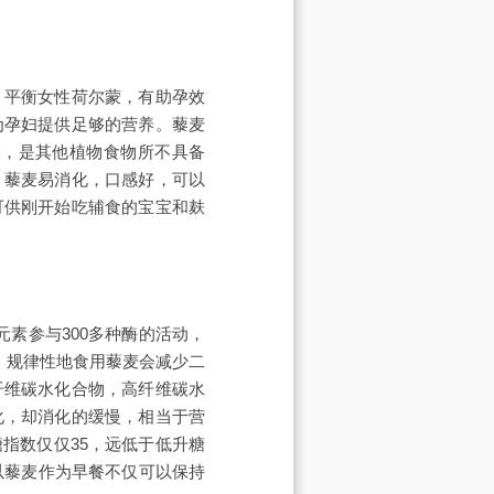
，平衡女性荷尔蒙，有助孕效
为孕妇提供足够的营养。藜麦
美，是其他植物食物所不具备
，藜麦易消化，口感好，可以
可供刚开始吃辅食的宝宝和麸
素参与300多种酶的活动，
，规律性地食用藜麦会减少二
纤维碳水化合物，高纤维碳水
化，却消化的缓慢，相当于营
指数仅仅35，远低于低升糖
以藜麦作为早餐不仅可以保持