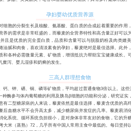
孕妇婴幼优质营养源
对细胞的分裂生长及核酸、氨基酸、蛋白质的合成起着重要的作用
营养的需求是非常旺盛的，而藜麦的全营养特性和高含量正好可以
2%，并且是优质的完全蛋白质，品质和含量可以与脱脂奶粉及肉类媲
倦油腻和肉食，喜欢清淡素食的孕妇，藜麦绝对是最佳选择。此外
质和各种必需微量元素、矿物质，增强抵抗力帮助宝宝健康成长。
乳糜泻、婴儿湿疹和奶癣的发生。
三高人群理想食物
、钙、钾、硒、铜、磷等矿物质，平均超过普通食物3倍以上。这些元
一种酶参与体内葡萄糖的利用及胰岛β细胞的功能和分泌，研究证实
患有二型糖尿病的人来说，藜麦依然是最佳选择，藜麦含优质的高
餐后血糖水平不会升高太多，减少糖尿病并发症的几率。藜麦易消
消化系统、循环系统负担很小，是对身体非常友好的食物，它的升糖
参考大米（蒸熟）72，几乎所有中国人常用主食中最低的。每日坚持