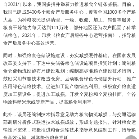
自2021年以来，我国多措并举着力推进粮食全链条减损。目前，
我国已建成5400多个粮食产后服务中心，覆盖全国1000多个产粮
大县，为种粮农民提供清理、干燥、收储、加工、销售等服务，
粮食干燥能力每天达到111万吨，部分地区还为农户配置了科学
储粮仓。2021年，印发《粮食产后服务中心运营指南》，指导粮
食产后服务中心高效运营。
同时，加强粮食仓储设施建设，夯实减损硬件基础。在国家发展
改革委支持下，下达中央储备粮仓储设施项目投资计划；编制粮
食仓储物流设施布局建设规划；编制高标准粮仓建设技术指南，
鼓励采用节能技术改造仓房。启动粮食绿色仓储提升行动，推广
应用绿色储粮技术。促进加工副产物综合利用。积极宣介粮食适
度加工新设备，促进加工减损。开发全麦粉和全麦粉挂面、全谷
物原料糙米米线等新产品，提高粮食利用率。
此外，该局还编制技术指导意见助力粮食物流减损，与交通运输
部调研分析多式联运技术减损成效，形成专题报告。针对粮食运
输技术需求，积极推进粮食运输技术指导意见编制工作，指导粮
︽
食高效运输，科学降低粮食损耗。