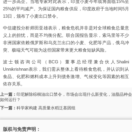
进一步高企。当地专家对此表示，印度小麦今年或将面临15%至
25%的平均减产。为保证国内粮食供应，印度政府于当地时间5月
13日，颁布了小麦出口禁令。
中信建投分析师田亚雄表示，粮食危机并非是对全球粮食总量意
义上的担忧，而是不均衡分配。联合国报告显示，索马里等不少
非洲国家依赖俄罗斯和乌克兰出口的小麦、化肥等产品，俄乌冲
突、极端天气可能为这些国家带来更大粮食短缺风险。
波士顿咨询公司（BCG）董事总经理兼合伙人Shalini
Unnikrishnan表示，我们需从整体上看待粮食危机，并认识到从
食品、化肥和燃料成本上升到债务激增、气候变化等因素的相互
依存关系。
上一篇：
印尼解除棕榈油出口禁令，市场会出现什么新变化，油脂品种会
如何运行？
下一篇：
科学家构建 高质量水稻泛基因组
版权与免责声明：