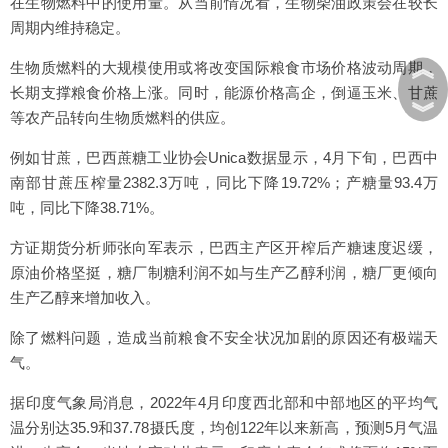
在生物燃料中的使用量。从当前情况看，生物柴油政策会在较长
周期内维持稳定。
︽
生物质燃料的大规模使用或将改变国际粮食市场价格波动周期，
长期支撑粮食价格上涨。同时，能源价格高企，倒逼玉米、甘蔗
︾
等农产品转向生物质燃料的供应。
例如甘蔗，巴西蔗糖工业协会Unica数据显示，4月下旬，巴西中
南部甘蔗压榨量2382.3万吨，同比下降19.72%；产糖量93.4万
吨，同比下降38.71%。
方证期货分析师张向军表示，巴西主产区开榨后产糖速度迟缓，
原油价格坚挺，糖厂制糖利润不如与生产乙醇利润，糖厂更倾向
生产乙醇来增加收入。
除了燃料问题，造成当前粮食不安全状况加剧的原因还有极端天
气。
据印度气象局消息，2022年4月印度西北部和中部地区的平均气
温分别达35.9和37.78摄氏度，均创122年以来新高，预测5月气温