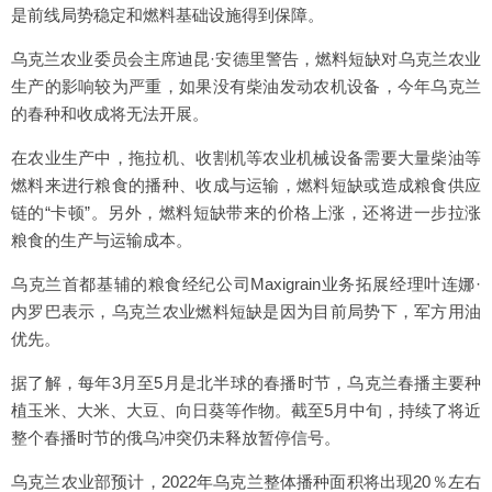
是前线局势稳定和燃料基础设施得到保障。
乌克兰农业委员会主席迪昆·安德里警告，燃料短缺对乌克兰农业
生产的影响较为严重，如果没有柴油发动农机设备，今年乌克兰
的春种和收成将无法开展。
在农业生产中，拖拉机、收割机等农业机械设备需要大量柴油等
燃料来进行粮食的播种、收成与运输，燃料短缺或造成粮食供应
链的“卡顿”。另外，燃料短缺带来的价格上涨，还将进一步拉涨
粮食的生产与运输成本。
乌克兰首都基辅的粮食经纪公司Maxigrain业务拓展经理叶连娜·
内罗巴表示，乌克兰农业燃料短缺是因为目前局势下，军方用油
优先。
据了解，每年3月至5月是北半球的春播时节，乌克兰春播主要种
植玉米、大米、大豆、向日葵等作物。截至5月中旬，持续了将近
整个春播时节的俄乌冲突仍未释放暂停信号。
乌克兰农业部预计，2022年乌克兰整体播种面积将出现20％左右