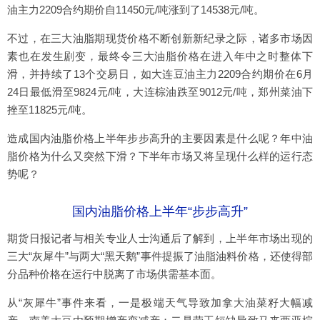
油主力2209合约期价自11450元/吨涨到了14538元/吨。
不过，在三大油脂期现货价格不断创新新纪录之际，诸多市场因
素也在发生剧变，最终令三大油脂价格在进入年中之时整体下
滑，并持续了13个交易日，如大连豆油主力2209合约期价在6月
24日最低滑至9824元/吨，大连棕油跌至9012元/吨，郑州菜油下
挫至11825元/吨。
造成国内油脂价格上半年步步高升的主要因素是什么呢？年中油
脂价格为什么又突然下滑？下半年市场又将呈现什么样的运行态
势呢？
国内油脂价格上半年“步步高升”
期货日报记者与相关专业人士沟通后了解到，上半年市场出现的
三大“灰犀牛”与两大“黑天鹅”事件提振了油脂油料价格，还使得部
分品种价格在运行中脱离了市场供需基本面。
从“灰犀牛”事件来看，一是极端天气导致加拿大油菜籽大幅减