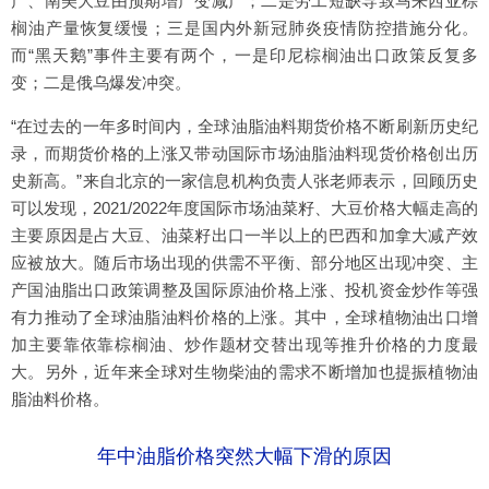
产、南美大豆由预期增产变减产；二是劳工短缺导致马来西亚棕
榈油产量恢复缓慢；三是国内外新冠肺炎疫情防控措施分化。
而“黑天鹅”事件主要有两个，一是印尼棕榈油出口政策反复多
变；二是俄乌爆发冲突。
“在过去的一年多时间内，全球油脂油料期货价格不断刷新历史纪
录，而期货价格的上涨又带动国际市场油脂油料现货价格创出历
史新高。”来自北京的一家信息机构负责人张老师表示，回顾历史
可以发现，2021/2022年度国际市场油菜籽、大豆价格大幅走高的
主要原因是占大豆、油菜籽出口一半以上的巴西和加拿大减产效
应被放大。随后市场出现的供需不平衡、部分地区出现冲突、主
产国油脂出口政策调整及国际原油价格上涨、投机资金炒作等强
有力推动了全球油脂油料价格的上涨。其中，全球植物油出口增
加主要靠依靠棕榈油、炒作题材交替出现等推升价格的力度最
大。另外，近年来全球对生物柴油的需求不断增加也提振植物油
脂油料价格。
年中油脂价格突然大幅下滑的原因