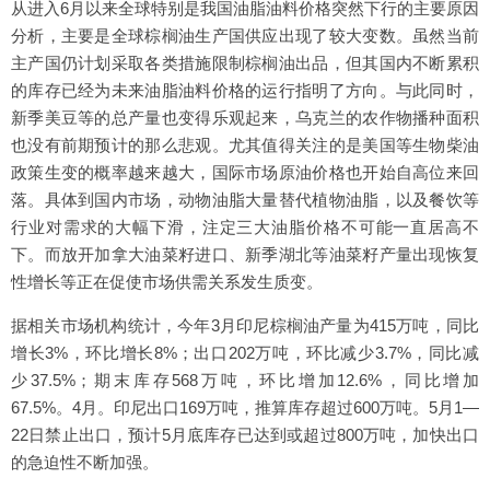
从进入6月以来全球特别是我国油脂油料价格突然下行的主要原因
分析，主要是全球棕榈油生产国供应出现了较大变数。虽然当前
主产国仍计划采取各类措施限制棕榈油出品，但其国内不断累积
的库存已经为未来油脂油料价格的运行指明了方向。与此同时，
新季美豆等的总产量也变得乐观起来，乌克兰的农作物播种面积
也没有前期预计的那么悲观。尤其值得关注的是美国等生物柴油
政策生变的概率越来越大，国际市场原油价格也开始自高位来回
落。具体到国内市场，动物油脂大量替代植物油脂，以及餐饮等
行业对需求的大幅下滑，注定三大油脂价格不可能一直居高不
下。而放开加拿大油菜籽进口、新季湖北等油菜籽产量出现恢复
性增长等正在促使市场供需关系发生质变。
据相关市场机构统计，今年3月印尼棕榈油产量为415万吨，同比
增长3%，环比增长8%；出口202万吨，环比减少3.7%，同比减
少37.5%；期末库存568万吨，环比增加12.6%，同比增加
67.5%。4月。印尼出口169万吨，推算库存超过600万吨。5月1—
22日禁止出口，预计5月底库存已达到或超过800万吨，加快出口
的急迫性不断加强。