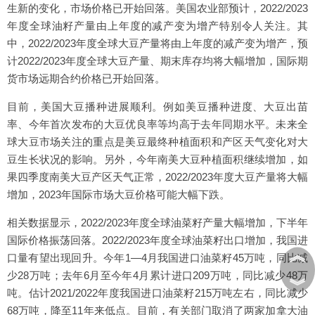
生新的变化，市场价格已开始回落。美国农业部预计，2022/2023
年度全球油籽产量由上年度的减产变为增产特别令人关注。其
中，2022/2023年度全球大豆产量将由上年度的减产变为增产，预
计2022/2023年度全球大豆产量、期末库存均将大幅增加，国际期
货市场远期合约价格已开始回落。
目前，美国大豆播种进展顺利。例如美豆播种进度、大豆出苗
率、今年首次发布的大豆优良率等均高于去年同期水平。未来全
球大豆市场关注的重点是美豆最终种植面积和产区天气变化对大
豆生长状况的影响。另外，今年南美大豆种植面积继续增加，如
果四季度南美大豆产区天气正常，2022/2023年度大豆产量将大幅
增加，2023年国际市场大豆价格可能大幅下跌。
相关数据显示，2022/2023年度全球油菜籽产量大幅增加，下半年
国际价格振荡回落。2022/2023年度全球油菜籽出口增加，我国进
︽
口量有望出现回升。今年1—4月我国进口油菜籽45万吨，同比减
少28万吨；去年6月至今年4月累计进口209万吨，同比减少48万
︾
吨。估计2021/2022年度我国进口油菜籽215万吨左右，同比减少
68万吨，降至11年来低点。目前，有关部门取消了两家加拿大油