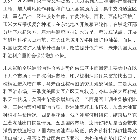
另外，2022年中央一号文件提出，大力实施大豆和油料产能提升
工程。加大耕地轮作补贴和产油大县奖励力度，集中支持适宜区
域、重点品种、经营服务主体。在黄淮海、西北、西南地区推广
玉米大豆带状复合种植，在东北地区开展粮豆轮作，在黑龙江部
分地下水超采区、寒地井灌稻区推进水改旱、稻改豆试点，开展
盐碱地种植大豆示范。在长江流域开发冬闲田扩种油菜。而且，
我国还支持扩大油茶种植面积，改造提升低产林。未来我国大豆
和油料产量将会保持增加态势。
未来影响全球油脂油料价格走势的供需基本面因素主要集中在以
下几个市场：一是棕榈油市场。印尼棕榈油胀库急需加快出口，
棕榈油进入增产季，马来西亚棕榈园的劳工短缺问题。二是大豆
和豆油市场。三季度美国大豆产区天气状况，今年南美大豆种植
和天气状况，美国生柴需求增加情况，巴西是否上调生柴掺混比
例。三是油菜籽和菜油市场。欧洲油菜籽上市情况，加拿大油菜
种植和生长情况。四是葵花油。俄乌冲突何时结束，结束后乌克
兰葵花油出口恢复情况。五是国内市场。疫情好转后是否会带来
消费的快速增加？国内植物油库存较低、内外价格持续倒挂导致
进口减少，是否会导致国内供应紧张，内外价格走势出现分化？