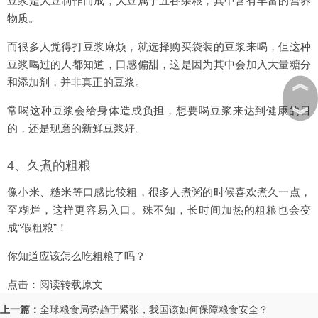
豆浆是大豆制作而成，大豆属于五谷杂粮，其中含有丰富的营养
物质。
而很多人觉得打豆浆麻烦，就选择购买袋装的豆浆来喝，但这种
豆浆喝过的人都知道，口感偏甜，这是因为其中会加入大量糖分
︽
和添加剂，并非真正的豆浆。
︾
常喝这种豆浆会给身体造成负担，想要喝豆浆来达到健康的目
的，还是现磨的新鲜豆浆好。
4、久煮的粗粮
像小米、糙米等口感比较粗，很多人煮粥的时候喜欢煮久一点，
至糊烂，这样更容易入口。殊不知，长时间加热的粗粮也会变
成“假粗粮”！
你知道应该怎么吃粗粮了吗？
点击：
阅读转载原文
上一篇：
全球粮食局势趋于紧张，我国该如何保障粮食安全？