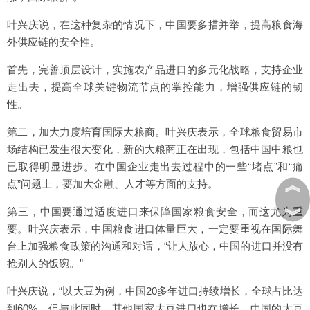
叶兴庆说，在这种复杂的情况下，中国要多措并举，提高粮食海
外供应链的安全性。
首先，完善顶层设计，实施农产品进口的多元化战略，支持企业
走出去，提高全球关键物流节点的掌控能力，增强供应链的韧
性。
第二，加大力度培育国际大粮商。叶兴庆表示，全球粮食贸易市
场结构已发生很大变化，新的大粮商正在出现，包括中国中粮也
已取得明显进步。在中国企业走出去过程中的一些“堵点”和“痛
︽
点”问题上，要加大金融、人才等方面的支持。
︾
第三，中国要通过适度进口来保障国家粮食安全，而这尤为重
要。叶兴庆表示，中国粮食进口体量巨大，一定要重视在国际舞
台上加强粮食政策的沟通和对话，“让人放心，中国的进口并没有
抢别人的饭碗。”
叶兴庆说，“以大豆为例，中国20多年进口持续增长，全球占比达
到60%。但与此同时，其他国家大豆进口也在增长。中国的大豆