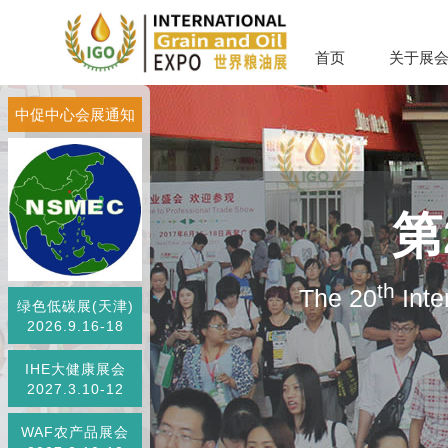
首页
关于展
中促中心会展通知
第
th
The 20
Inte
绿色低碳展(天津)
2026.9.16-18
IHE大健康展会
2027.3.10-12
WAF农产品展会