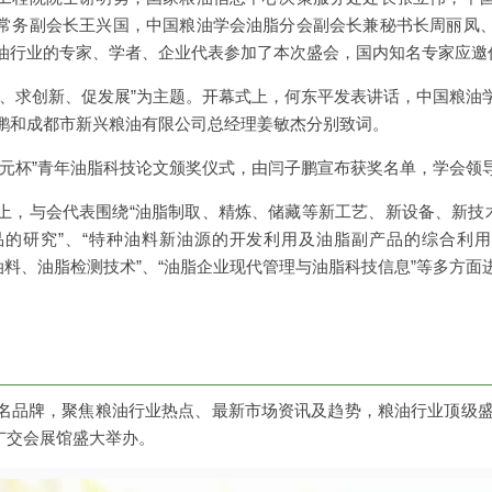
常务副会长王兴国，中国粮油学会油脂分会副会长兼秘书长周丽凤
油行业的专家、学者、企业代表参加了本次盛会，国内知名专家应邀
当、求创新、促发展”为主题。开幕式上，何东平发表讲话，中国粮油
鹏和成都市新兴粮油有限公司总经理姜敏杰分别致词。
瑞元杯”青年油脂科技论文颁奖仪式，由闫子鹏宣布获奖名单，学会领
上，与会代表围绕“油脂制取、精炼、储藏等新工艺、新设备、新技术
的研究”、“特种油料新油源的开发利用及油脂副产品的综合利用
油料、油脂检测技术”、“油脂企业现代管理与油脂科技信息”等多方面
名品牌，聚焦粮油行业热点、最新市场资讯及趋势，粮油行业顶级盛会—
•广交会展馆盛大举办。