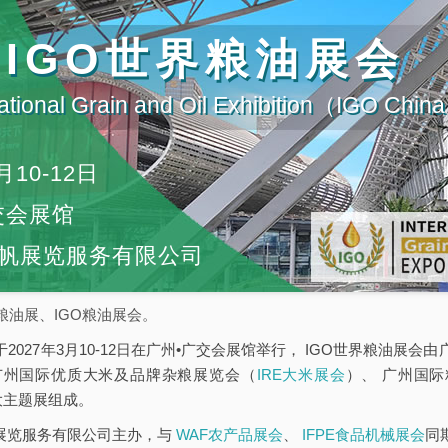
届IGO世界粮油展会
ational Grain and Oil Exhibition（IGO Chi
月10-12日
交会展馆
帆展览服务有限公司
粮油展、IGO粮油展会。
于2027年3月10-12日在广州•广交会展馆举行， IGO世界粮油展
广州国际优质大米及品牌杂粮展览会（
IRE大米展会
）、 广州国
大主题展组成。
帆展览服务有限公司主办，与
WAF农产品展会
、
IFPE食品机械展会
同