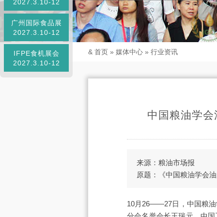
2027.3.10-12
广州国际食品展
2027.3.10-12
&
首页
»
媒体中心
»
行业资讯
IFPE食机展会
2027.3.10-12
中国粮油学会
来源：粮油市场报
原题：《中国粮油学会油
10月26——27日，中
分会名誉会长王瑞元，中国