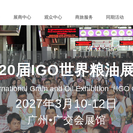
会
展商中心
观众中心
商旅服务
同期活动
20届IGO世界粮油
rnational Grain and Oil Exhibition（IG
2027年3月10-12日
广州•广交会展馆