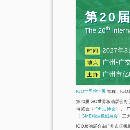
第20
th
The 20
Intern
2027年3
时间
广州•广
地点
广州市亿
主办
IGO世界粮油展
简称：IGO
第20届IGO世界粮油展会将
博览会（
IOE油博会
）、 
（
IGME粮油机械展会
）三
IGO粮油展会由广州市亿