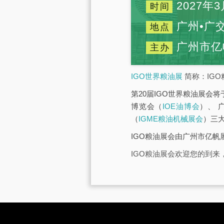
2027年3
时间
广州•广
地点
广州市亿
主办
IGO世界粮油展
简称：IGO
第20届IGO世界粮油展会将
博览会（
IOE油博会
）、 
（
IGME粮油机械展会
）三
IGO粮油展会由广州市亿
IGO粮油展会欢迎您的到来，