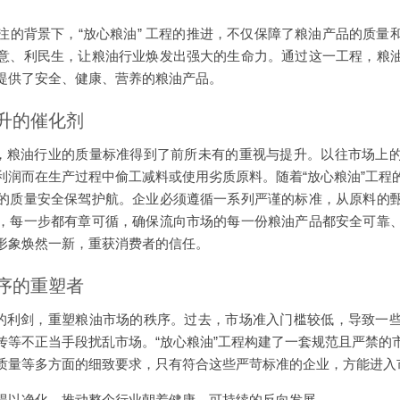
注的背景下，“放心粮油” 工程的推进，不仅保障了粮油产品的质量
意、利民生，让粮油行业焕发出强大的生命力。通过这一工程，粮
提供了安全、健康、营养的粮油产品。
提升的催化剂
下，粮油行业的质量标准得到了前所未有的重视与提升。以往市场上
利润而在生产过程中偷工减料或使用劣质原料。随着“放心粮油”工程
的质量安全保驾护航。企业必须遵循一系列严谨的标准，从原料的
，每一步都有章可循，确保流向市场的每一份粮油产品都安全可靠
形象焕然一新，重获消费者的信任。
秩序的重塑者
正的利剑，重塑粮油市场的秩序。过去，市场准入门槛较低，导致一
传等不正当手段扰乱市场。“放心粮油”工程构建了一套规范且严禁的
质量等多方面的细致要求，只有符合这些严苛标准的企业，方能进入
得以净化，推动整个行业朝着健康、可持续的反向发展。