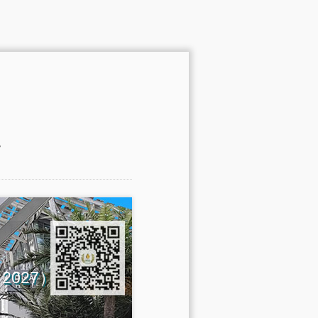
。
na 2027）