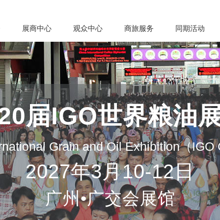
会
展商中心
观众中心
商旅服务
同期活动
20届IGO世界粮油
rnational Grain and Oil Exhibition（IG
2027年3月10-12日
广州•广交会展馆