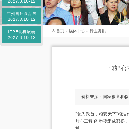
2027.3.10-12
广州国际食品展
2027.3.10-12
&
首页
»
媒体中心
»
行业资讯
IFPE食机展会
2027.3.10-12
“粮”
资料来源：国家粮食和物
“食为政首，粮安天下”粮油
放心工程”的重要组成部份
祉。