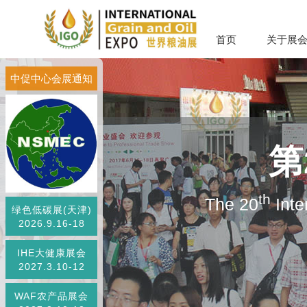
首页
关于展
中促中心会展通知
第
th
The 20
Inte
绿色低碳展(天津)
2026.9.16-18
IHE大健康展会
2027.3.10-12
WAF农产品展会