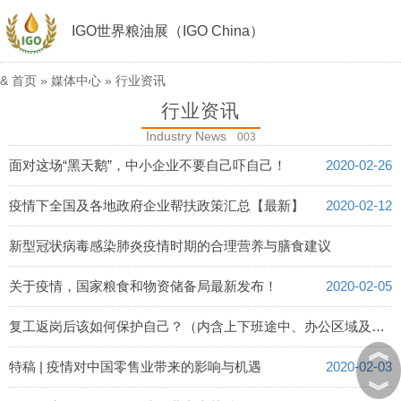
IGO世界粮油展（IGO China）
&
首页
»
媒体中心
»
行业资讯
行业资讯
Industry News
003
面对这场“黑天鹅”，中小企业不要自己吓自己！
2020-02-26
疫情下全国及各地政府企业帮扶政策汇总【最新】
2020-02-12
新型冠状病毒感染肺炎疫情时期的合理营养与膳食建议
2020-02-07
关于疫情，国家粮食和物资储备局最新发布！
2020-02-05
复工返岗后该如何保护自己？（内含上下班途中、办公区域及个人防护注意事项）
︽
2020-02-04
特稿 | 疫情对中国零售业带来的影响与机遇
2020-02-03
︾