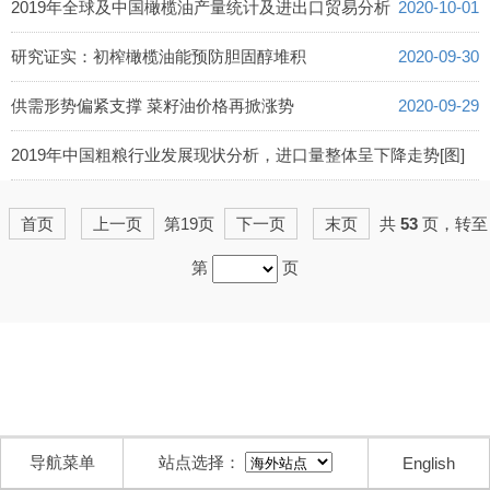
2020-10-02
2019年全球及中国橄榄油产量统计及进出口贸易分析
2020-10-01
研究证实：初榨橄榄油能预防胆固醇堆积
2020-09-30
供需形势偏紧支撑 菜籽油价格再掀涨势
2020-09-29
2019年中国粗粮行业发展现状分析，进口量整体呈下降走势[图]
2020-09-28
首页
上一页
第19页
下一页
末页
共
53
页，转至
第
页
导航菜单
站点选择：
English