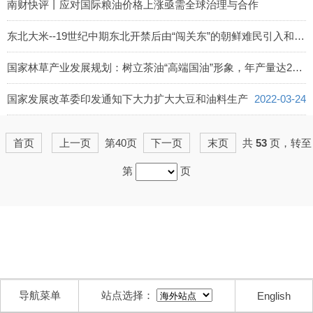
2022-03-31
南财快评丨应对国际粮油价格上涨亟需全球治理与合作
2022-03-30
东北大米--19世纪中期东北开禁后由“闯关东”的朝鲜难民引入和发展种植
2022-03-29
国家林草产业发展规划：树立茶油“高端国油”形象，年产量达200万吨
2022-03-25
国家发展改革委印发通知下大力扩大大豆和油料生产
2022-03-24
首页
上一页
第40页
下一页
末页
共
53
页，转至
第
页
导航菜单
站点选择：
English