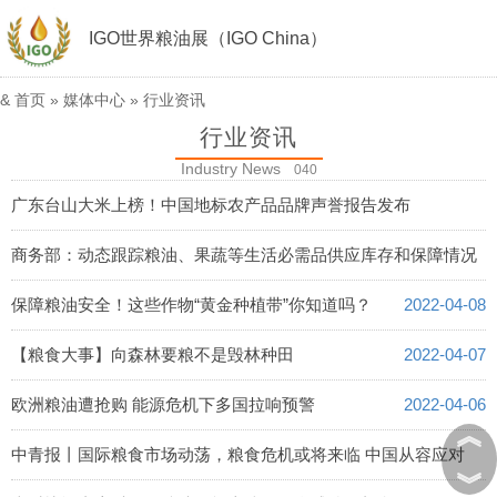
IGO世界粮油展（IGO China）
&
首页
»
媒体中心
»
行业资讯
行业资讯
Industry News
040
广东台山大米上榜！中国地标农产品品牌声誉报告发布
2022-04-13
商务部：动态跟踪粮油、果蔬等生活必需品供应库存和保障情况
2022-04-12
保障粮油安全！这些作物“黄金种植带”你知道吗？
2022-04-08
【粮食大事】向森林要粮不是毁林种田
2022-04-07
欧洲粮油遭抢购 能源危机下多国拉响预警
2022-04-06
︽
中青报丨国际粮食市场动荡，粮食危机或将来临 中国从容应对
︾