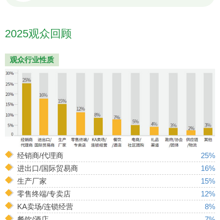
2025观众回顾
观众行业性质
经销商/代理商
25%
进出口/国际贸易商
16%
生产厂家
15%
零售终端/专卖店
12%
KA卖场/连锁经营
8%
餐饮/酒店
7%