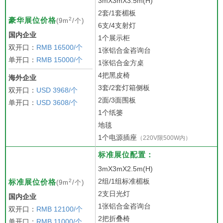
3mX3mX3.5m(H)
2套/1套楣板
2
豪华展位价格
(9m
/个)
6支/4支射灯
国内企业
1个展示柜
双开口：
RMB 16500/个
1张铝合金咨询台
单开口：
RMB 15000/个
1张铝合金方桌
4把黑皮椅
海外企业
3套/2套灯箱侧板
双开口：
USD 3968/个
2面/3面围板
单开口：
USD 3608/个
1个纸篓
地毯
1个电源插座
（220V限500W内）
标准展位配置：
3mX3mX2.5m(H)
2组/1组标准楣板
2
标准展位价格
(9m
/个)
2支日光灯
国内企业
1张铝合金咨询台
双开口：
RMB 12100/个
2把折叠椅
单开口：
RMB 11000/个