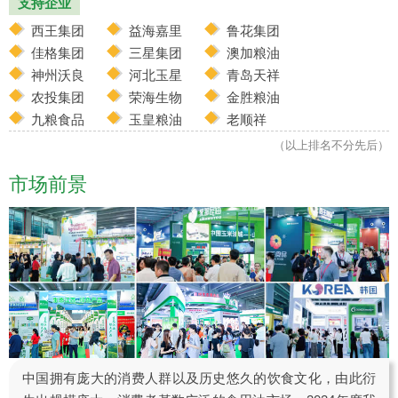
支持企业
西王集团
益海嘉里
鲁花集团
佳格集团
三星集团
澳加粮油
神州沃良
河北玉星
青岛天祥
农投集团
荣海生物
金胜粮油
九粮食品
玉皇粮油
老顺祥
（以上排名不分先后）
市场前景
中国拥有庞大的消费人群以及历史悠久的饮食文化，由此衍