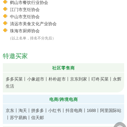
鹤山市餐饮行业协会
江门市烹饪协会
中山市烹饪协会
清远市美食文化产业协会
珠海市厨师协会
（以上名单，排名不分先后）
特邀买家
社区零售商
多多买菜丨小象超市丨朴朴超市丨京东到家丨叮咚买菜丨永辉
生活
电商/跨境电商
京东丨淘天丨拼多多丨小红书丨抖音电商丨1688丨阿里国际站
丨苏宁易购丨信天邮
︽