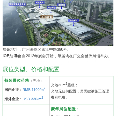
展馆地址：广州海珠区阅江中路380号。
IOE油博会
自2013年展会开始，每届均在广交会琶洲展馆举办。
展位类型、价格和配置
特装展位价格
（光地）
2
光地36m
起租；
2
国内企业
：
RMB 1100/m
光地无任何配置，另需缴纳施工管理
费和电费。
2
海外企业
：
USD 330/m
豪华展位配置：