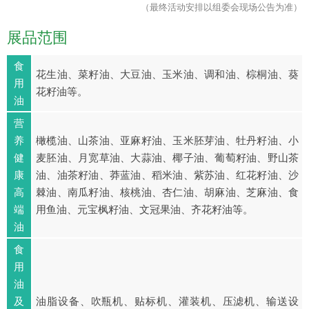
（最终活动安排以组委会现场公告为准）
展品范围
食
花生油、菜籽油、大豆油、玉米油、调和油、棕桐油、葵
用
花籽油等。
油
营
养
橄榄油、山茶油、亚麻籽油、玉米胚芽油、牡丹籽油、小
健
麦胚油、月宽草油、大蒜油、椰子油、葡萄籽油、野山茶
康
油、油茶籽油、莽蓝油、稻米油、紫苏油、红花籽油、沙
高
棘油、南瓜籽油、核桃油、杏仁油、胡麻油、芝麻油、食
端
用鱼油、元宝枫籽油、文冠果油、齐花籽油等。
油
食
用
油
及
油脂设备、吹瓶机、贴标机、灌装机、压滤机、输送设