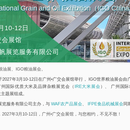
ational Grain and Oil Exhibition（IGO Chi
月10-12日
交会展馆
帆展览服务有限公司
粮油展、IGO粮油展会。
于2027年3月10-12日在广州•广交会展馆举行， IGO世界粮油展
广州国际优质大米及品牌杂粮展览会（
IRE大米展会
）、 广州国
大主题展组成。
帆展览服务有限公司主办，与
WAF农产品展会
、
IFPE食品机械展会
同
2027年3月10-12日，广州•广交会展馆，与您相约，不见不散！