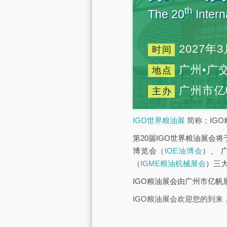
th
The 20
Intern
2027年3
时间
广州•广
地点
广州市亿
主办
IGO世界粮油展
简称：IGO
第20届IGO世界粮油展会将
博览会（
IOE油博会
）、 
（
IGME粮油机械展会
）三
IGO粮油展会由广州市亿
IGO粮油展会欢迎您的到来，