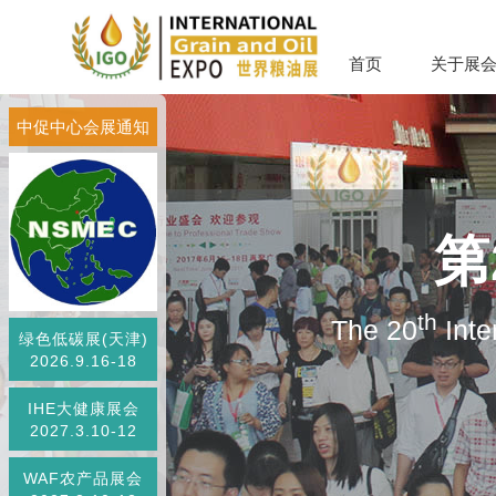
首页
关于展
中促中心会展通知
第
th
The 20
Inte
绿色低碳展(天津)
2026.9.16-18
IHE大健康展会
2027.3.10-12
WAF农产品展会