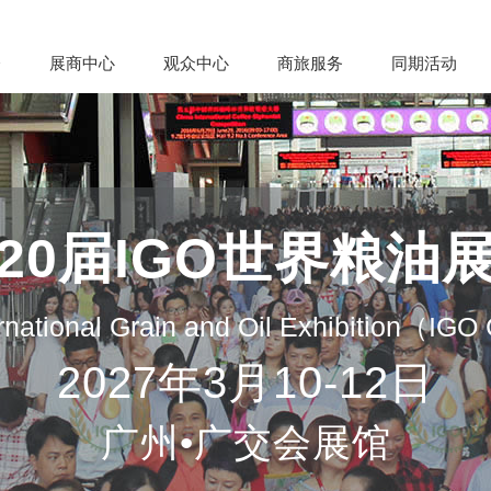
会
展商中心
观众中心
商旅服务
同期活动
20届IGO世界粮油
rnational Grain and Oil Exhibition（IG
2027年3月10-12日
广州•广交会展馆