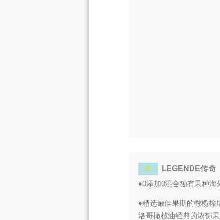
#
LEGENDE传奇
♦0添加0混合独有果种海
♦精选最佳果期的橄榄榨
洛哥橄榄油经典的浓郁果