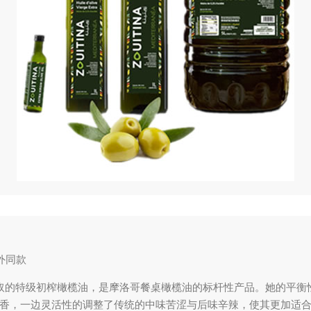
外同款
取的特级初榨橄榄油，是摩洛哥餐桌橄榄油的标杆性产品。她的平衡
香，一边灵活性的调整了传统的中味苦涩与后味辛辣，使其更加适