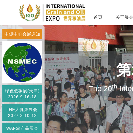
首页
关于展
中促中心会展通知
第
th
The 20
Inte
绿色低碳展(天津)
2026.9.16-18
IHE大健康展会
2027.3.10-12
WAF农产品展会