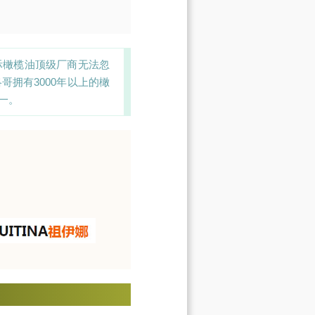
际橄榄油顶级厂商无法忽
拥有3000年以上的橄
一。