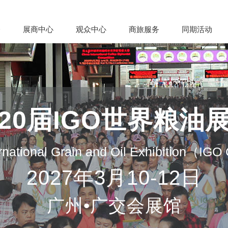
会
展商中心
观众中心
商旅服务
同期活动
20届IGO世界粮油
rnational Grain and Oil Exhibition（IG
2027年3月10-12日
广州•广交会展馆