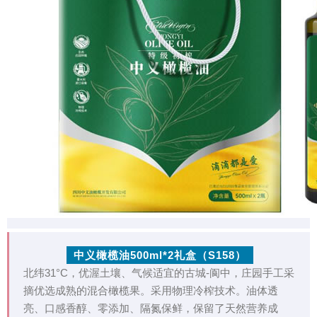
中义橄榄油500ml*2礼盒（S158）
北纬31°C，优渥土壤、气候适宜的古城-阆中，庄园手工采
摘优选成熟的混合橄榄果。采用物理冷榨技术。油体透
亮、口感香醇、零添加、隔氮保鲜，保留了天然营养成