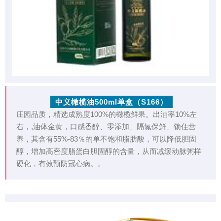
中义橄榄油500ml单盒（S166）
庄园品质，精选成熟度100%的橄榄鲜果。出油率10%左
右，,油体金黄，口感香醇、零添加、隔氮保鲜、锁住营
养，其含有55%-83％的单不饱和脂肪酸，可以降低胆固
醇，增加高密度脂蛋白胆固醇的含量，从而减缓动脉粥样
硬化，有效预防冠心病。。