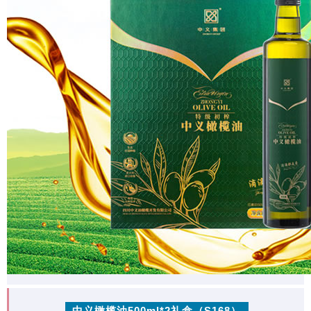
中义橄榄油500ml*2礼盒（S168）