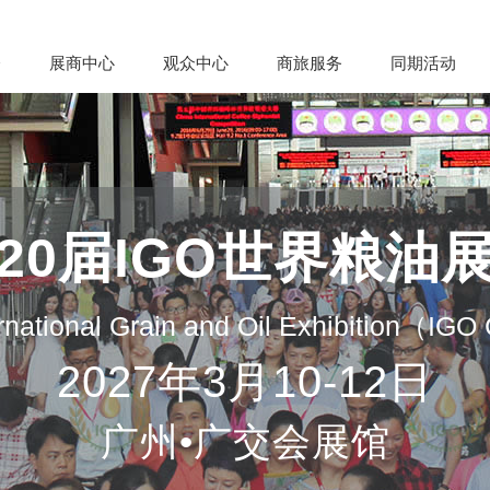
会
展商中心
观众中心
商旅服务
同期活动
20届IGO世界粮油
rnational Grain and Oil Exhibition（IG
2027年3月10-12日
广州•广交会展馆