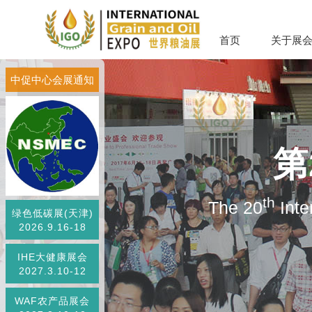
首页
关于展
中促中心会展通知
第
th
The 20
Inte
绿色低碳展(天津)
2026.9.16-18
IHE大健康展会
2027.3.10-12
WAF农产品展会