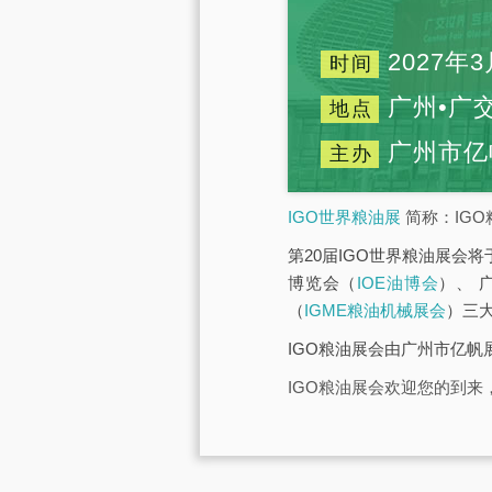
2027年3
时间
广州•广
地点
广州市亿
主办
IGO世界粮油展
简称：IGO
第20届IGO世界粮油展会将
博览会（
IOE油博会
）、 
（
IGME粮油机械展会
）三
IGO粮油展会由广州市亿
IGO粮油展会欢迎您的到来，