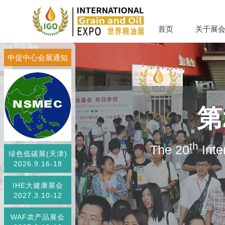
首页
关于展
中促中心会展通知
第
th
The 20
Inte
绿色低碳展(天津)
2026.9.16-18
IHE大健康展会
2027.3.10-12
WAF农产品展会