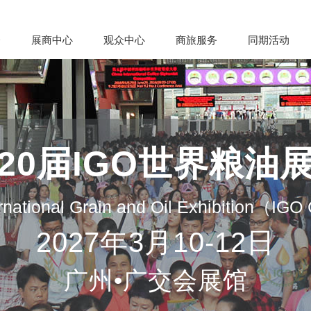
会
展商中心
观众中心
商旅服务
同期活动
20届IGO世界粮油
rnational Grain and Oil Exhibition（IG
2027年3月10-12日
广州•广交会展馆