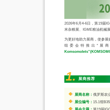
2026年6月4-6日，
第19届I
米杂粮展
、
IGME粮油机械
为更好地助力展商，使参展
组委会特推出“展
Komsomolets”(KOMSOM
1.
展商推荐
展商名称：
俄罗斯农业生产
展位编号：
15.1馆B35
展会主题：
第19届IG