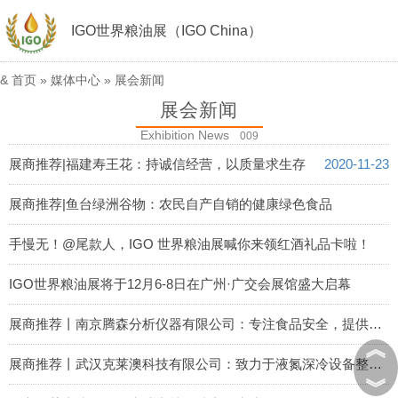
IGO世界粮油展（IGO China）
&
首页
»
媒体中心
»
展会新闻
展会新闻
Exhibition News
009
展商推荐|福建寿王花：持诚信经营，以质量求生存
2020-11-23
展商推荐|鱼台绿洲谷物：农民自产自销的健康绿色食品
2020-11-23
手慢无！@尾款人，IGO 世界粮油展喊你来领红酒礼品卡啦！
2020-11-21
IGO世界粮油展将于12月6-8日在广州·广交会展馆盛大启幕
2020-11-21
展商推荐丨南京腾森分析仪器有限公司：专注食品安全，提供重金属快速检测一体化解决方案
︽
2020-11-20
展商推荐丨武汉克莱澳科技有限公司：致力于液氮深冷设备整体解决方案
︾