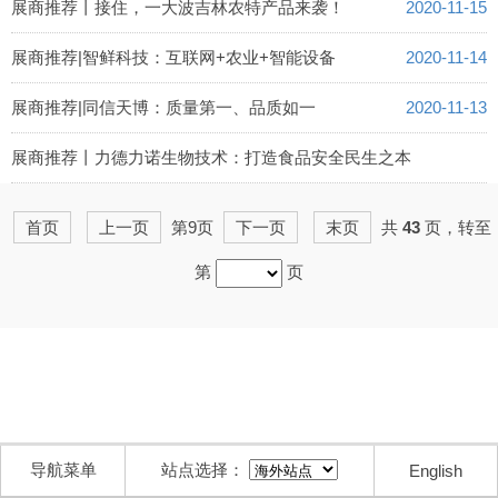
2020-11-19
展商推荐丨接住，一大波吉林农特产品来袭！
2020-11-15
展商推荐|智鲜科技：互联网+农业+智能设备
2020-11-14
展商推荐|同信天博：质量第一、品质如一
2020-11-13
展商推荐丨力德力诺生物技术：打造食品安全民生之本
2020-11-12
首页
上一页
第9页
下一页
末页
共
43
页，转至
第
页
导航菜单
站点选择：
English